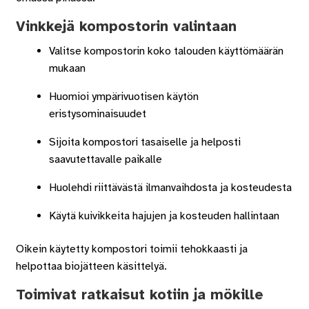
Vinkkejä kompostorin valintaan
Valitse kompostorin koko talouden käyttömäärän
mukaan
Huomioi ympärivuotisen käytön
eristysominaisuudet
Sijoita kompostori tasaiselle ja helposti
saavutettavalle paikalle
Huolehdi riittävästä ilmanvaihdosta ja kosteudesta
Käytä kuivikkeita hajujen ja kosteuden hallintaan
Oikein käytetty kompostori toimii tehokkaasti ja
helpottaa biojätteen käsittelyä.
Toimivat ratkaisut kotiin ja mökille