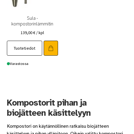
Sula -
kompostorinlämmitin
139,00
€
/ kpl
Tuotetiedot
Varastossa
Kompostorit pihan ja
biojätteen käsittelyyn
Kompostori on käytännöllinen ratkaisu biojätteen
käsittelyyn ja pihan ylläpitoon. Oikein valittu kompostori