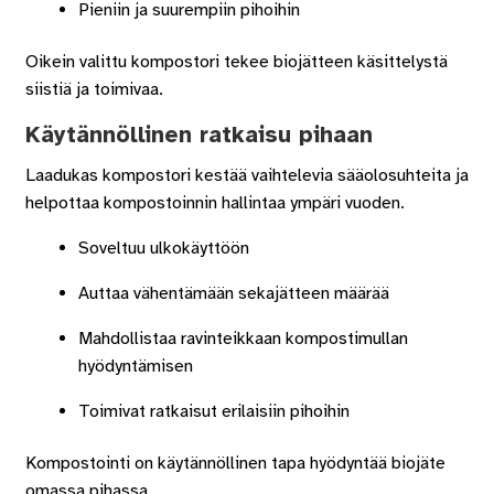
Pieniin ja suurempiin pihoihin
Oikein valittu kompostori tekee biojätteen käsittelystä
siistiä ja toimivaa.
Käytännöllinen ratkaisu pihaan
Laadukas kompostori kestää vaihtelevia sääolosuhteita ja
helpottaa kompostoinnin hallintaa ympäri vuoden.
Soveltuu ulkokäyttöön
Auttaa vähentämään sekajätteen määrää
Mahdollistaa ravinteikkaan kompostimullan
hyödyntämisen
Toimivat ratkaisut erilaisiin pihoihin
Kompostointi on käytännöllinen tapa hyödyntää biojäte
omassa pihassa.