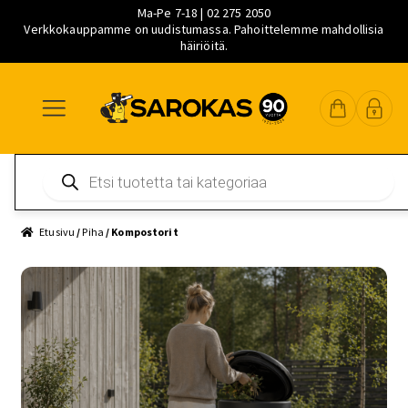
Ma-Pe 7-18 | 02 275 2050
Verkkokauppamme on uudistumassa. Pahoittelemme mahdollisia
häiriöitä.
Siirry
Siirry
Siirry
navigointiin
sisältöön
pääsisältöön
Products
search
Etusivu
/
Piha
/ Kompostorit