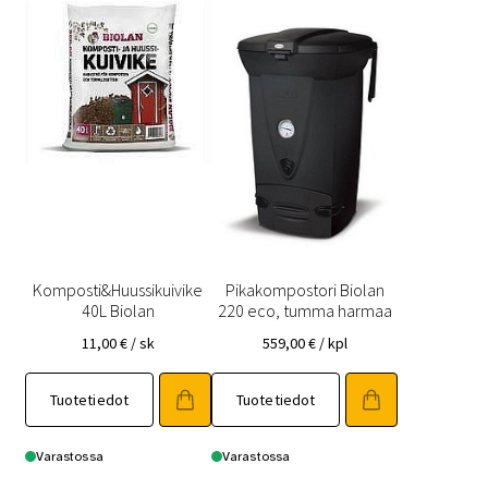
Komposti&Huussikuivike
Pikakompostori Biolan
40L Biolan
220 eco, tumma harmaa
11,00
€
/ sk
559,00
€
/ kpl
Tuotetiedot
Tuotetiedot
Varastossa
Varastossa