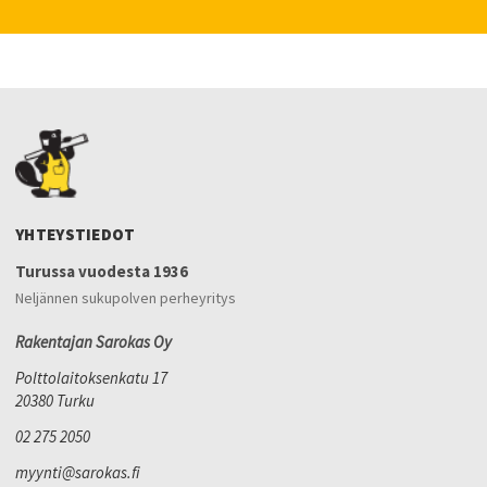
YHTEYSTIEDOT
Turussa vuodesta 1936
Neljännen sukupolven perheyritys
Rakentajan Sarokas Oy
Polttolaitoksenkatu 17
20380 Turku
02 275 2050
myynti@sarokas.fi