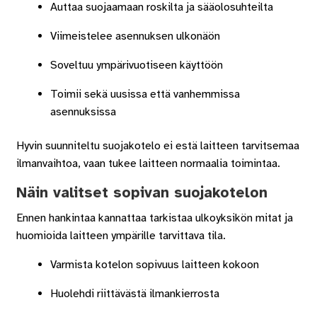
Auttaa suojaamaan roskilta ja sääolosuhteilta
Viimeistelee asennuksen ulkonäön
Soveltuu ympärivuotiseen käyttöön
Toimii sekä uusissa että vanhemmissa
asennuksissa
Hyvin suunniteltu suojakotelo ei estä laitteen tarvitsemaa
ilmanvaihtoa, vaan tukee laitteen normaalia toimintaa.
Näin valitset sopivan suojakotelon
Ennen hankintaa kannattaa tarkistaa ulkoyksikön mitat ja
huomioida laitteen ympärille tarvittava tila.
Varmista kotelon sopivuus laitteen kokoon
Huolehdi riittävästä ilmankierrosta