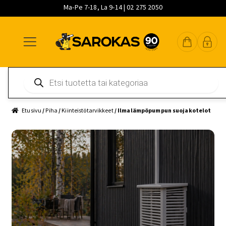
Ma-Pe 7-18, La 9-14 | 02 275 2050
Siirry
Siirry
Siirry
navigointiin
sisältöön
pääsisältöön
Products
search
Etusivu
/
Piha
/
Kiinteistötarvikkeet
/ Ilmalämpöpumpun suojakotelot