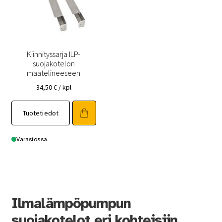
Kiinnityssarja ILP-
suojakotelon
maatelineeseen
34,50
€
/ kpl
Tuotetiedot
Varastossa
Ilmalämpöpumpun
suojakotelot eri kohteisiin