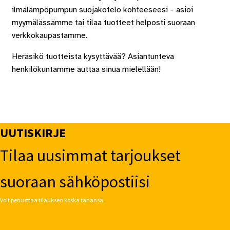
ilmalämpöpumpun suojakotelo kohteeseesi – asioi
myymälässämme tai tilaa tuotteet helposti suoraan
verkkokaupastamme.
Heräsikö tuotteista kysyttävää? Asiantunteva
henkilökuntamme auttaa sinua mielellään!
UUTISKIRJE
Tilaa uusimmat tarjoukset
suoraan sähköpostiisi
Voit peruuttaa tilauksen koska tahansa.