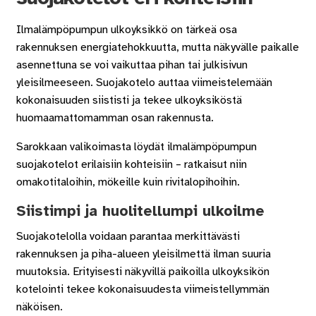
Ilmalämpöpumpun ulkoyksikkö on tärkeä osa
rakennuksen energiatehokkuutta, mutta näkyvälle paikalle
asennettuna se voi vaikuttaa pihan tai julkisivun
yleisilmeeseen. Suojakotelo auttaa viimeistelemään
kokonaisuuden siististi ja tekee ulkoyksiköstä
huomaamattomamman osan rakennusta.
Sarokkaan valikoimasta löydät ilmalämpöpumpun
suojakotelot erilaisiin kohteisiin – ratkaisut niin
omakotitaloihin, mökeille kuin rivitalopihoihin.
Siistimpi ja huolitellumpi ulkoilme
Suojakotelolla voidaan parantaa merkittävästi
rakennuksen ja piha-alueen yleisilmettä ilman suuria
muutoksia. Erityisesti näkyvillä paikoilla ulkoyksikön
kotelointi tekee kokonaisuudesta viimeistellymmän
näköisen.