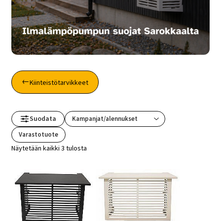
Kiinteistötarvikkeet
Suodata
Varastotuote
Näytetään kaikki 3 tulosta