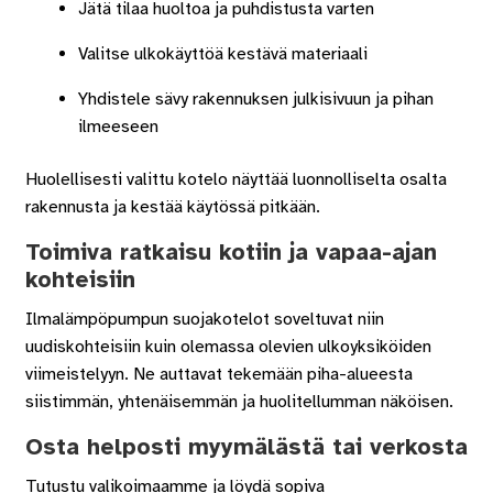
Jätä tilaa huoltoa ja puhdistusta varten
Valitse ulkokäyttöä kestävä materiaali
Yhdistele sävy rakennuksen julkisivuun ja pihan
ilmeeseen
Huolellisesti valittu kotelo näyttää luonnolliselta osalta
rakennusta ja kestää käytössä pitkään.
Toimiva ratkaisu kotiin ja vapaa-ajan
kohteisiin
Ilmalämpöpumpun suojakotelot soveltuvat niin
uudiskohteisiin kuin olemassa olevien ulkoyksiköiden
viimeistelyyn. Ne auttavat tekemään piha-alueesta
siistimmän, yhtenäisemmän ja huolitellumman näköisen.
Osta helposti myymälästä tai verkosta
Tutustu valikoimaamme ja löydä sopiva