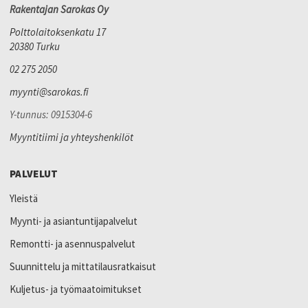
Rakentajan Sarokas Oy
Polttolaitoksenkatu 17
20380 Turku
02 275 2050
myynti@sarokas.fi
Y-tunnus: 0915304-6
Myyntitiimi ja yhteyshenkilöt
PALVELUT
Yleistä
Myynti- ja asiantuntijapalvelut
Remontti- ja asennuspalvelut
Suunnittelu ja mittatilausratkaisut
Kuljetus- ja työmaatoimitukset