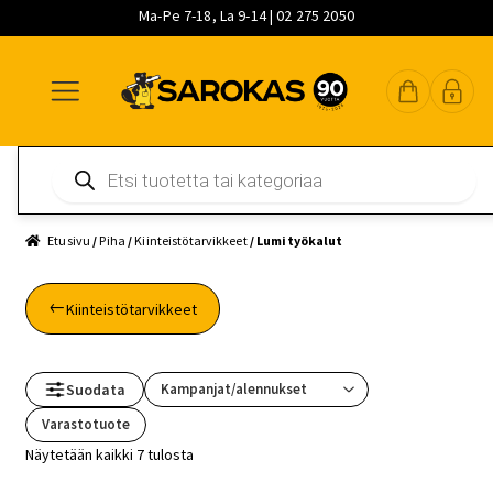
Ma-Pe 7-18, La 9-14 | 02 275 2050
Siirry
Siirry
Siirry
navigointiin
sisältöön
pääsisältöön
Products
search
Etusivu
/
Piha
/
Kiinteistötarvikkeet
/ Lumityökalut
Kiinteistötarvikkeet
Suodata
Varastotuote
Näytetään kaikki 7 tulosta