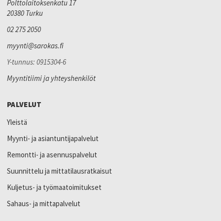
Polttolaitoksenkatu 17
20380 Turku
02 275 2050
myynti@sarokas.fi
Y-tunnus: 0915304-6
Myyntitiimi ja yhteyshenkilöt
PALVELUT
Yleistä
Myynti- ja asiantuntijapalvelut
Remontti- ja asennuspalvelut
Suunnittelu ja mittatilausratkaisut
Kuljetus- ja työmaatoimitukset
Sahaus- ja mittapalvelut