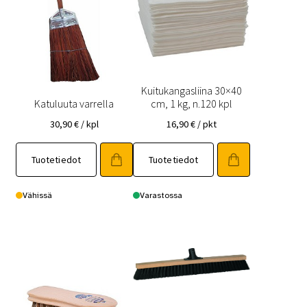
Kuitukangasliina 30×40
Katuluuta varrella
cm, 1 kg, n.120 kpl
30,90
€
/ kpl
16,90
€
/ pkt
Tuotetiedot
Tuotetiedot
Vähissä
Varastossa