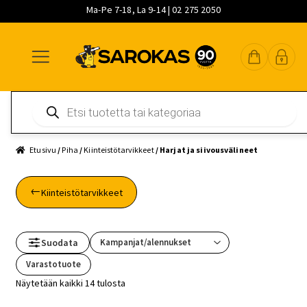
Ma-Pe 7-18, La 9-14 | 02 275 2050
Siirry
Siirry
Siirry
navigointiin
sisältöön
pääsisältöön
Products
search
Etusivu
/
Piha
/
Kiinteistötarvikkeet
/ Harjat ja siivousvälineet
Kiinteistötarvikkeet
Suodata
Varastotuote
Näytetään kaikki 14 tulosta