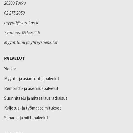
20380 Turku
02 275 2050
myynti@sarokas.fi
Y-tunnus: 0915304-6
Myyntitiimi ja yhteyshenkilöt
PALVELUT
Yleistä
Myynti- ja asiantuntijapalvelut
Remontti- ja asennuspalvelut
Suunnittelu ja mittatilausratkaisut
Kuljetus- ja työmaatoimitukset
Sahaus- ja mittapalvelut