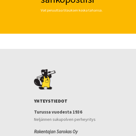
Voit peruuttaa tilauksen koska tahansa.
YHTEYSTIEDOT
Turussa vuodesta 1936
Neljännen sukupolven perheyritys
Rakentajan Sarokas Oy