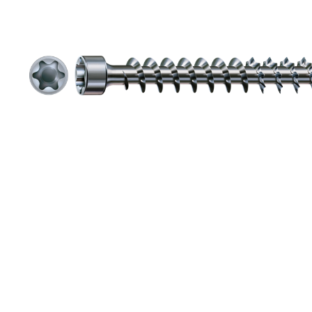
Toimitustavat- ja kulut
Tummuneet tai kuivat lauteet? Näin