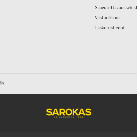
Saavutettavuusselos
Vastuullisuus
Laskutustiedot
än.