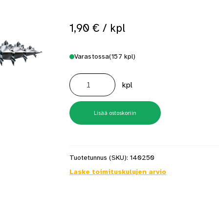
 saat saunan puupinnat taas siisteiksi
Usein kysytyt kysymykset 
1,90
€
/ kpl
Varastossa
(157 kpl)
Spax
Sylinterikanta
kpl
6x200mm
Tx30
Wirox
Ts+
määrä
Lisää ostoskoriin
Tuotetunnus (SKU):
140250
Laske toimituskulujen arvio