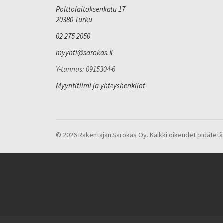
Polttolaitoksenkatu 17
20380 Turku
02 275 2050
myynti@sarokas.fi
Y-tunnus: 0915304-6
Myyntitiimi ja yhteyshenkilöt
© 2026 Rakentajan Sarokas Oy. Kaikki oikeudet pidätetä