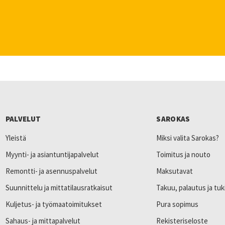
PALVELUT
SAROKAS
Yleistä
Miksi valita Sarokas?
Myynti- ja asiantuntijapalvelut
Toimitus ja nouto
Remontti- ja asennuspalvelut
Maksutavat
Suunnittelu ja mittatilausratkaisut
Takuu, palautus ja tuk
Kuljetus- ja työmaatoimitukset
Pura sopimus
Sahaus- ja mittapalvelut
Rekisteriseloste