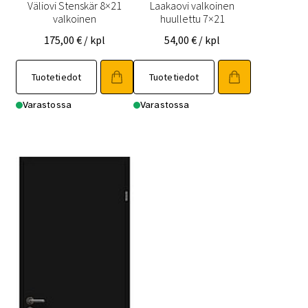
Väliovi Stenskär 8×21
Laakaovi valkoinen
valkoinen
huullettu 7×21
175,00
€
/ kpl
54,00
€
/ kpl
Tällä
Tällä
Tuotetiedot
Tuotetiedot
tuotteella
tuotteella
on
on
Varastossa
Varastossa
useampi
useampi
muunnelma.
muunnelma.
Voit
Voit
tehdä
tehdä
valinnat
valinnat
tuotteen
tuotteen
sivulla.
sivulla.