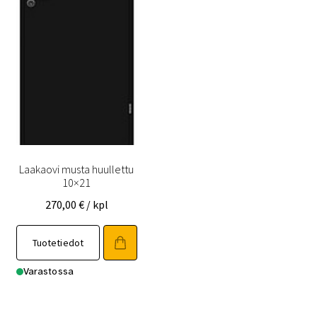
Laakaovi musta huullettu
10×21
270,00
€
/ kpl
Tuotetiedot
Varastossa