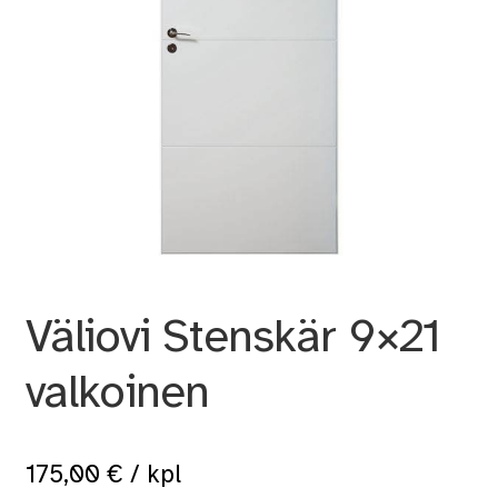
Väliovi Stenskär 9×21
valkoinen
175,00
€
/ kpl