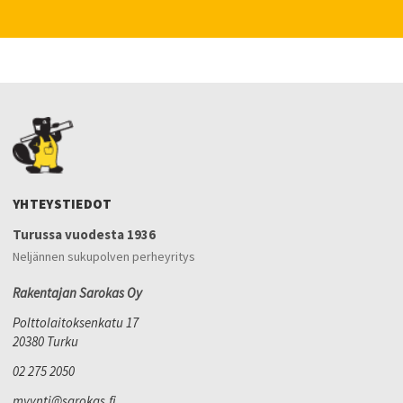
YHTEYSTIEDOT
Turussa vuodesta 1936
Neljännen sukupolven perheyritys
Rakentajan Sarokas Oy
Polttolaitoksenkatu 17
20380 Turku
02 275 2050
myynti@sarokas.fi