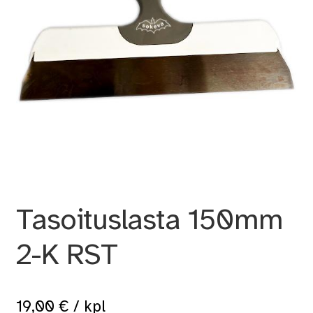
Tasoituslasta 150mm
2-K RST
19,00
€
/ kpl