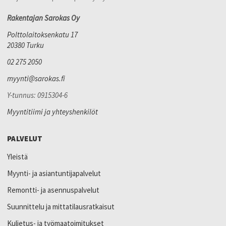
Rakentajan Sarokas Oy
Polttolaitoksenkatu 17
20380 Turku
02 275 2050
myynti@sarokas.fi
Y-tunnus: 0915304-6
Myyntitiimi ja yhteyshenkilöt
PALVELUT
Yleistä
Myynti- ja asiantuntijapalvelut
Remontti- ja asennuspalvelut
Suunnittelu ja mittatilausratkaisut
Kuljetus- ja työmaatoimitukset