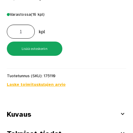
Varastossa
(16 kpl)
Tasoituslasta
150mm
kpl
2-
K
RST
määrä
Lisää ostoskoriin
Tuotetunnus (SKU):
175110
Laske toimituskulujen arvio
Kuvaus