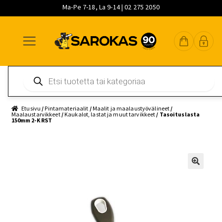
Ma-Pe 7-18, La 9-14 | 02 275 2050
Siirry
Siirry
Siirry
navigointiin
sisältöön
pääsisältöön
Products
search
Etusivu
/
Pintamateriaalit
/
Maalit ja maalaustyövälineet
/
Maalaustarvikkeet
/
Kaukalot, lastat ja muut tarvikkeet
/ Tasoituslasta
150mm 2-K RST