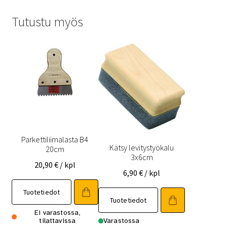
Tutustu myös
Parkettiliimalasta B4
Kätsy levitystyökalu
20cm
3x6cm
20,90
€
/ kpl
6,90
€
/ kpl
Tuotetiedot
Tuotetiedot
Ei varastossa,
tilattavissa
Varastossa