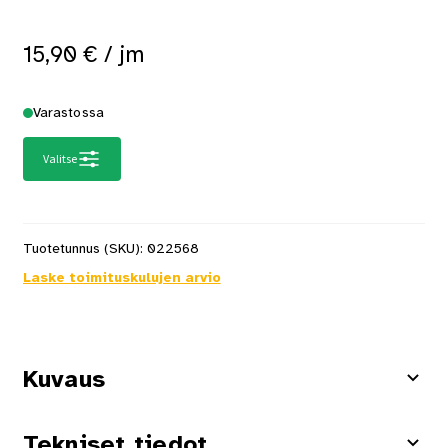
15,90
€
/ jm
Varastossa
Valitse
Tuotetunnus (SKU):
022568
Laske toimituskulujen arvio
Kuvaus
Tekniset tiedot