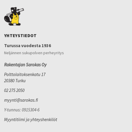
YHTEYSTIEDOT
Turussa vuodesta 1936
Neljännen sukupolven perheyritys
Rakentajan Sarokas Oy
Polttolaitoksenkatu 17
20380 Turku
02 275 2050
myynti@sarokas.fi
Y-tunnus: 0915304-6
Myyntitiimi ja yhteyshenkilöt