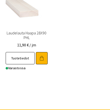
tehdä
tehdä
valinnat
valinnat
tuotteen
tuotteen
sivulla.
sivulla.
Laudelauta Haapa 28X90
PHL
11,90
€
/ jm
Tällä
Tuotetiedot
tuotteella
on
Varastossa
useampi
muunnelma.
Voit
tehdä
valinnat
tuotteen