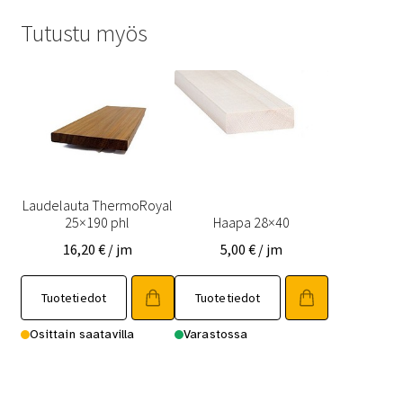
Tutustu myös
Laudelauta ThermoRoyal
25×190 phl
Haapa 28×40
16,20
€
/ jm
5,00
€
/ jm
Tällä
Tällä
Tuotetiedot
Tuotetiedot
tuotteella
tuotteella
on
on
Osittain saatavilla
Varastossa
useampi
useampi
muunnelma.
muunnelma.
Voit
Voit