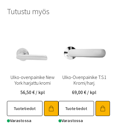
Tutustu myös
Ulko-ovenpainike New
Ulko-Ovenpainike T.S1
York harjattu kromi
Kromi/harj.
56,50
€
/ kpl
69,00
€
/ kpl
Tuotetiedot
Tuotetiedot
Varastossa
Varastossa