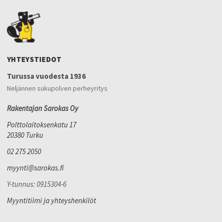
YHTEYSTIEDOT
Turussa vuodesta 1936
Neljännen sukupolven perheyritys
Rakentajan Sarokas Oy
Polttolaitoksenkatu 17
20380 Turku
02 275 2050
myynti@sarokas.fi
Y-tunnus: 0915304-6
Myyntitiimi ja yhteyshenkilöt