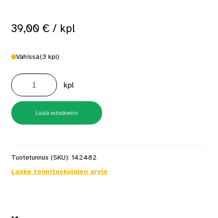
39,00
€
/ kpl
Vähissä
(3 kpl)
Ulko-
ovenpainike
kpl
A2560
kromi
määrä
Lisää ostoskoriin
Tuotetunnus (SKU):
142482
Laske toimituskulujen arvio