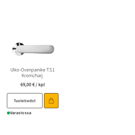
Ulko-Ovenpainike T.S1
Kromi/harj.
69,00
€
/ kpl
Tuotetiedot
Varastossa