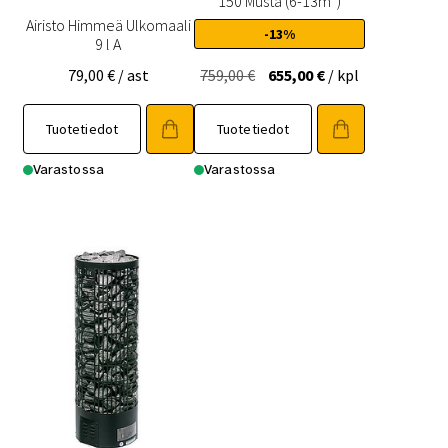
150 Musta (6-13m³)
Airisto Himmeä Ulkomaali
-13%
9 l A
Alkuperäinen
Nykyinen
79,00
€
/ ast
759,00
€
655,00
€
/ kpl
hinta
hinta
oli:
on:
Tuotetiedot
Tuotetiedot
759,00 €.
655,00 €.
Varastossa
Varastossa