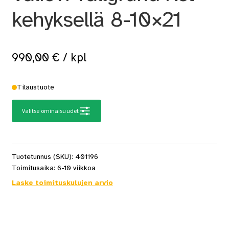
kehyksellä 8-10×21
990,00
€
/ kpl
Tilaustuote
Valitse ominaisuudet
Tuotetunnus (SKU):
401196
Toimitusaika:
6-10 viikkoa
Laske toimituskulujen arvio