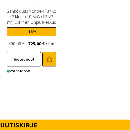
Sähkökiuas Mondex Tahko
E2 Musta 10,5kW (12-22
m³) Erillinen Ohjauskeskus
-18%
Alkuperäinen
Nykyinen
890,00
€
725,00
€
/ kpl
hinta
hinta
oli:
on:
Tuotetiedot
890,00 €.
725,00 €.
Varastossa
UUTISKIRJE