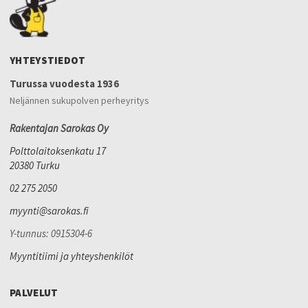
YHTEYSTIEDOT
Turussa vuodesta 1936
Neljännen sukupolven perheyritys
Rakentajan Sarokas Oy
Polttolaitoksenkatu 17
20380 Turku
02 275 2050
myynti@sarokas.fi
Y-tunnus: 0915304-6
Myyntitiimi ja yhteyshenkilöt
PALVELUT