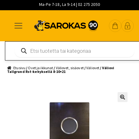
Ma-Pe 7-18, La 9-14 | 02 275 2050
Siirry
Siirry
Siirry
navigointiin
sisältöön
pääsisältöön
Products
search
Etusivu
/
Ovet ja ikkunat
/
Väliovet, sisäovet
/
Väliovet
/ Väliovi
Tallgrund Rst-kehyksellä 8-10×21