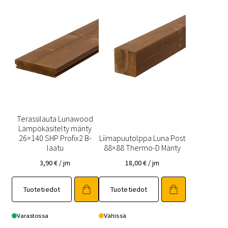
Terassilauta Lunawood
Lämpökäsitelty mänty
26×140 SHP Profix2 B-
Liimapuutolppa Luna Post
laatu
88×88 Thermo-D Mänty
3,90
€
/ jm
18,00
€
/ jm
Tuotetiedot
Tuotetiedot
Varastossa
Vähissä