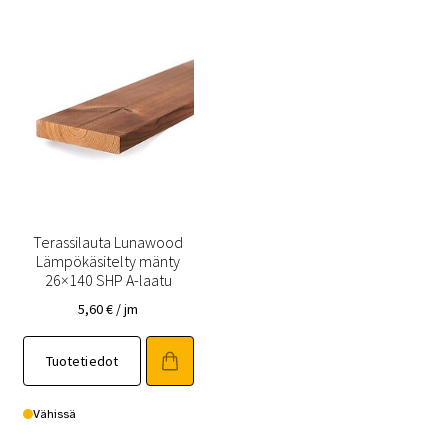
Terassilauta Lunawood
Lämpökäsitelty mänty
26×140 SHP A-laatu
5,60
€
/ jm
Tuotetiedot
Vähissä