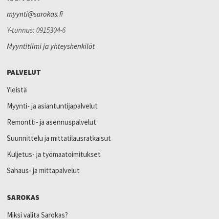
myynti@sarokas.fi
Y-tunnus: 0915304-6
Myyntitiimi ja yhteyshenkilöt
PALVELUT
Yleistä
Myynti- ja asiantuntijapalvelut
Remontti- ja asennuspalvelut
Suunnittelu ja mittatilausratkaisut
Kuljetus- ja työmaatoimitukset
Sahaus- ja mittapalvelut
SAROKAS
Miksi valita Sarokas?