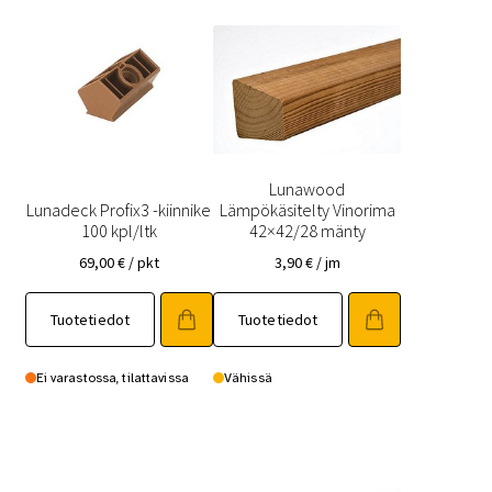
Lunawood
Lunadeck Profix3 -kiinnike
Lämpökäsitelty Vinorima
100 kpl/ltk
42×42/28 mänty
69,00
€
/ pkt
3,90
€
/ jm
Tuotetiedot
Tuotetiedot
Ei varastossa, tilattavissa
Vähissä