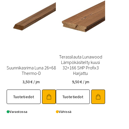
Terassilauta Lunawood
Lämpökäsitelty kuusi
Suunnikasrima Luna 26×68
32×166 SHP Profix3
Thermo-D
Harjattu
3,50
€
/ jm
9,50
€
/ jm
Tuotetiedot
Tuotetiedot
Varastossa
Vähissä