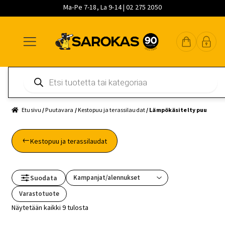
Ma-Pe 7-18, La 9-14 | 02 275 2050
Siirry
Siirry
Siirry
navigointiin
sisältöön
pääsisältöön
Products
search
Etusivu
/
Puutavara
/
Kestopuu ja terassilaudat
/ Lämpökäsitelty puu
Kestopuu ja terassilaudat
Suodata
Varastotuote
Näytetään kaikki 9 tulosta