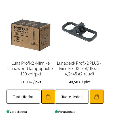
Luna Profix2 -kiinnike
Lunadeck Profix2 PLUS -
Lunawood lämpöpuulle
kiinnike 100 kpl/ltk sis.
100 kpl/pkt
4,2×45 A2-ruuvit
31,00
€
/ pkt
48,50
€
/ pkt
Tuotetiedot
Tuotetiedot
Varastossa
Varastossa