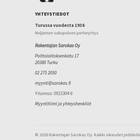
YHTEYSTIEDOT
Turussa vuodesta 1936
Neljännen sukupolven perheyritys
Rakentajan Sarokas Oy
Polttolaitoksenkatu 17
20380 Turku
02 275 2050
myynti@sarokas.fi
Y-tunnus: 0915304-6
Myyntitiimi ja yhteyshenkilöt
© 2026 Rakentajan Sarokas Oy. Kaikki oikeudet pidätetä