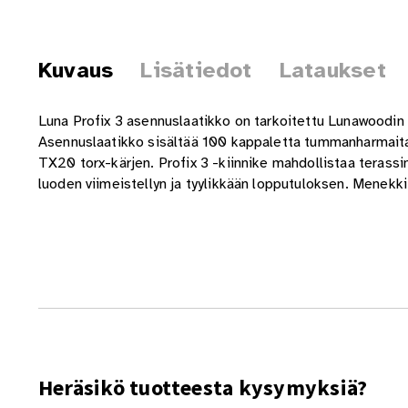
Kuvaus
Lisätiedot
Lataukset
Luna Profix 3 asennuslaatikko on tarkoitettu Lunawoodin
Asennuslaatikko sisältää 100 kappaletta tummanharmaita
TX20 torx-kärjen. Profix 3 -kiinnike mahdollistaa terassi
luoden viimeistellyn ja tyylikkään lopputuloksen. Menekki
Heräsikö tuotteesta kysymyksiä?