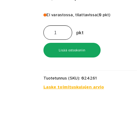
Ei varastossa, tilattavissa
(0 pkt)
Lunadeck
Profix3
pkt
-
kiinnike
100
kpl/ltk
määrä
Lisää ostoskoriin
Tuotetunnus (SKU):
024261
Laske toimituskulujen arvio