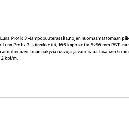
 Luna Profix 3 -lämpöpuuterassilautojen huomaamattomaan piil
 Luna Profix 3 -kiinnikkeitä, 100 kappaletta 5×50 mm RST-ruuv
n asentamisen ilman näkyviä ruuveja ja varmistaa tasaisen 6 mm 
 2 kpl/m.