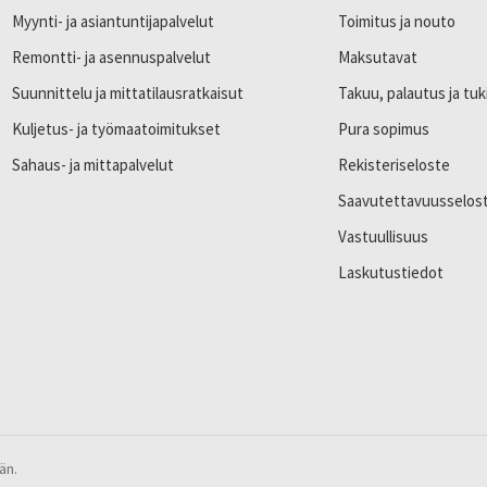
Myynti- ja asiantuntijapalvelut
Toimitus ja nouto
Remontti- ja asennuspalvelut
Maksutavat
Suunnittelu ja mittatilausratkaisut
Takuu, palautus ja tuk
Kuljetus- ja työmaatoimitukset
Pura sopimus
Sahaus- ja mittapalvelut
Rekisteriseloste
Saavutettavuusselos
Vastuullisuus
Laskutustiedot
än.