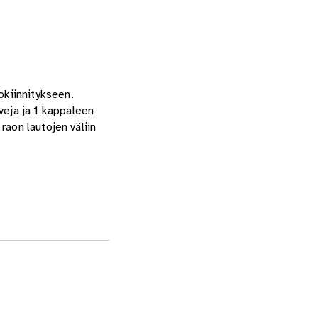
okiinnitykseen.
eja ja 1 kappaleen
raon lautojen väliin