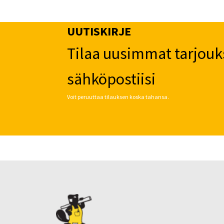
UUTISKIRJE
Tilaa uusimmat tarjouk
sähköpostiisi
Voit peruuttaa tilauksen koska tahansa.