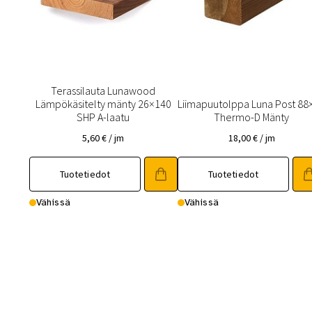
Terassilauta Lunawood
Lämpökäsitelty mänty 26×140
Liimapuutolppa Luna Post 88
SHP A-laatu
Thermo-D Mänty
5,60
€
/ jm
18,00
€
/ jm
Tuotetiedot
Tuotetiedot
Vähissä
Vähissä