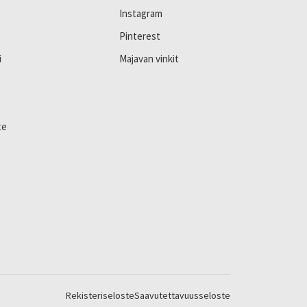
Instagram
Pinterest
i
Majavan vinkit
te
Rekisteriseloste
Saavutettavuusseloste