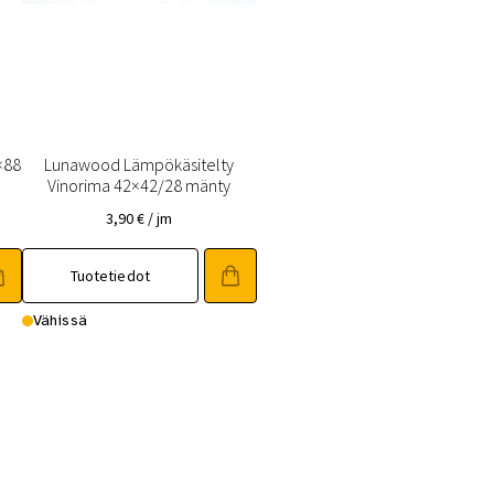
×88
Lunawood Lämpökäsitelty
Vinorima 42×42/28 mänty
3,90
€
/ jm
Tuotetiedot
Vähissä