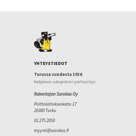
YHTEYSTIEDOT
Turussa vuodesta 1936
Neljännen sukupolven perheyritys
Rakentajan Sarokas Oy
Polttolaitoksenkatu 17
20380 Turku
02 275 2050
myynti@sarokas.fi