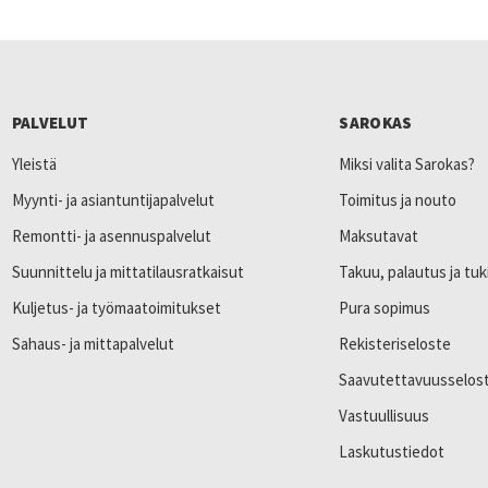
PALVELUT
SAROKAS
Yleistä
Miksi valita Sarokas?
Myynti- ja asiantuntijapalvelut
Toimitus ja nouto
Remontti- ja asennuspalvelut
Maksutavat
Suunnittelu ja mittatilausratkaisut
Takuu, palautus ja tuk
Kuljetus- ja työmaatoimitukset
Pura sopimus
Sahaus- ja mittapalvelut
Rekisteriseloste
Saavutettavuusselos
Vastuullisuus
Laskutustiedot