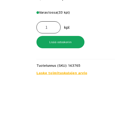
Varastossa
(33 kpl)
Kaiteenkannatin
87
kpl
Valkoinen
määrä
Lisää ostoskoriin
Tuotetunnus (SKU):
143765
Laske toimituskulujen arvio