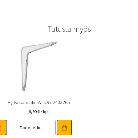
Tutustu myös
u
Hyllynkannatin Valk.97 240X265
9,90
€
/ kpl
Tuotetiedot