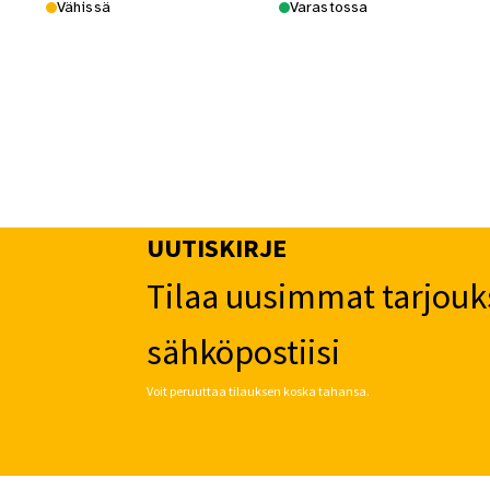
Vähissä
Varastossa
UUTISKIRJE
Tilaa uusimmat tarjouk
sähköpostiisi
Voit peruuttaa tilauksen koska tahansa.