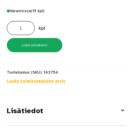
Varastossa
(19 kpl)
Hyllynkannatin
744
kpl
200
x
250mm
määrä
Lisää ostoskoriin
Tuotetunnus (SKU):
143754
Laske toimituskulujen arvio
Lisätiedot