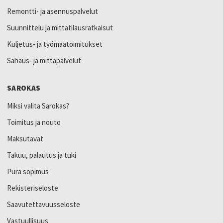
Remontti- ja asennuspalvelut
Suunnittelu ja mittatilausratkaisut
Kuljetus- ja työmaatoimitukset
Sahaus- ja mittapalvelut
SAROKAS
Miksi valita Sarokas?
Toimitus ja nouto
Maksutavat
Takuu, palautus ja tuki
Pura sopimus
Rekisteriseloste
Saavutettavuusseloste
Vastuullisuus