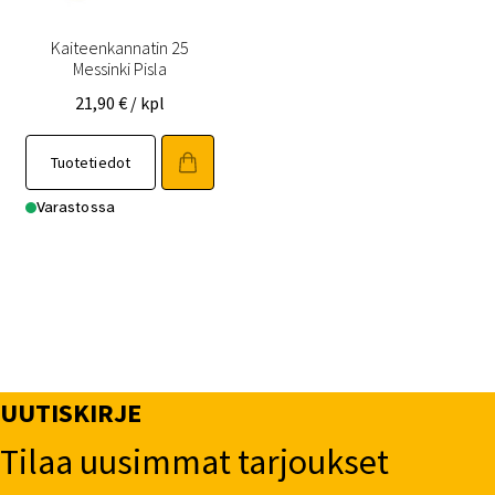
Kaiteenkannatin 25
Messinki Pisla
21,90
€
/ kpl
Tuotetiedot
Varastossa
UUTISKIRJE
Tilaa uusimmat tarjoukset