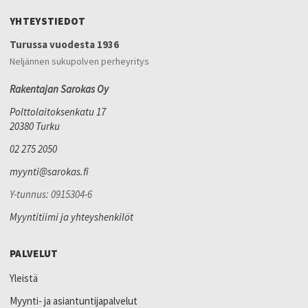
YHTEYSTIEDOT
Turussa vuodesta 1936
Neljännen sukupolven perheyritys
Rakentajan Sarokas Oy
Polttolaitoksenkatu 17
20380 Turku
02 275 2050
myynti@sarokas.fi
Y-tunnus: 0915304-6
Myyntitiimi ja yhteyshenkilöt
PALVELUT
Yleistä
Myynti- ja asiantuntijapalvelut