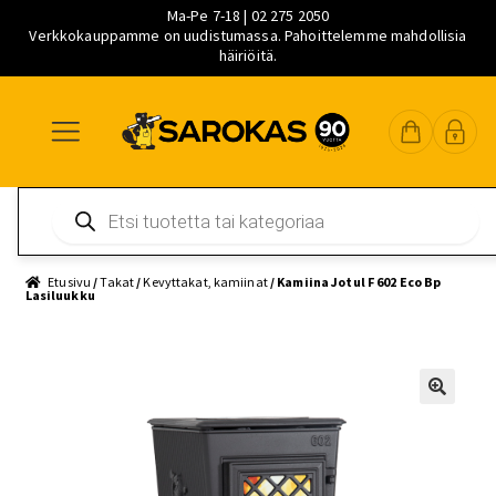
Ma-Pe 7-18 | 02 275 2050
Verkkokauppamme on uudistumassa. Pahoittelemme mahdollisia
häiriöitä.
Siirry
Siirry
Siirry
navigointiin
sisältöön
pääsisältöön
Products
search
Etusivu
/
Takat
/
Kevyttakat, kamiinat
/ Kamiina Jotul F 602 Eco Bp
Lasiluukku