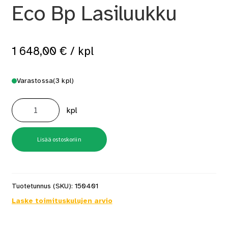
Eco Bp Lasiluukku
1 648,00
€
/ kpl
Varastossa
(3 kpl)
Kamiina
Jotul
kpl
F
602
Eco
Bp
Lasiluukku
Lisää ostoskoriin
määrä
Tuotetunnus (SKU):
150401
Laske toimituskulujen arvio