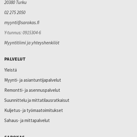
20380 Turku
02 275 2050
myynti@sarokas.fi
Y-tunnus: 0915304-6
Myyntitiimi ja yhteyshenkilöt
PALVELUT
Yleistä
Myynti- ja asiantuntijapalvelut
Remontti- ja asennuspalvelut
Suunnittelu ja mittatilausratkaisut
Kuljetus- ja työmaatoimitukset
Sahaus- ja mittapalvelut