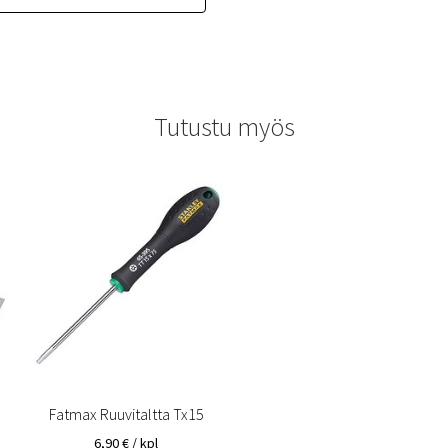
Tutustu myös
Fatmax Ruuvitaltta Tx15
6,90
€
/ kpl