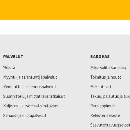
PALVELUT
SAROKAS
Yleistä
Miksi valita Sarokas?
Myynti- ja asiantuntijapalvelut
Toimitus ja nouto
Remontti- ja asennuspalvelut
Maksutavat
Suunnittelu ja mittatilausratkaisut
Takuu, palautus ja tuk
Kuljetus- ja työmaatoimitukset
Pura sopimus
Sahaus- ja mittapalvelut
Rekisteriseloste
Saavutettavuusselos