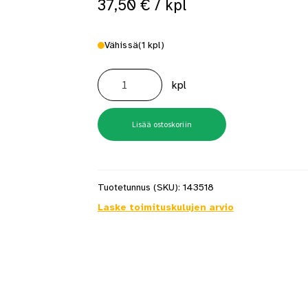
37,50
€
/ kpl
 saat saunan puupinnat taas siisteiksi
Usein kysytyt kysymykset 
Vähissä
(1 kpl)
Sorkkarauta
300mm
kpl
Heavy
duty
Staco
määrä
Lisää ostoskoriin
Tuotetunnus (SKU):
143518
Laske toimituskulujen arvio