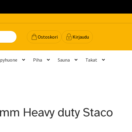
.
Ostoskori
Kirjaudu
lpyhuone
Piha
Sauna
Takat
dot
Majavan vinkit
Majavatili
Maksutavat
Meistä
teyttä
Palautukset ja vaihdot
Palvelut
Peruuttamispyyntö
mm Heavy duty Staco
elu ja mittatilausratkaisut
Takuu ja tuki