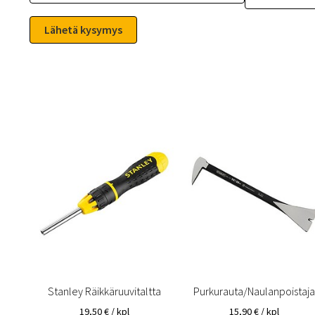
Stanley Räikkäruuvitaltta
Purkurauta/Naulanpoistaja
19,50
€
/ kpl
15,90
€
/ kpl