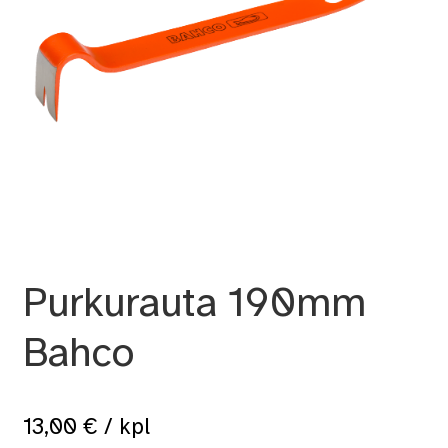
Purkurauta 190mm
Bahco
13,00
€
/ kpl