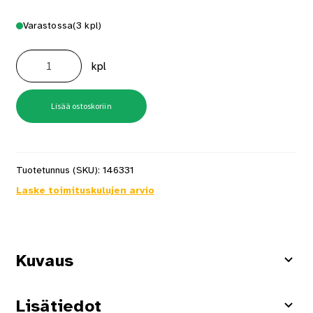
Varastossa
(3 kpl)
Purkurauta
190mm
kpl
Bahco
määrä
Lisää ostoskoriin
Tuotetunnus (SKU):
146331
Laske toimituskulujen arvio
Kuvaus
Lisätiedot