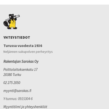
YHTEYSTIEDOT
Turussa vuodesta 1936
Neljännen sukupolven perheyritys
Rakentajan Sarokas Oy
Polttolaitoksenkatu 17
20380 Turku
02 275 2050
myynti@sarokas.fi
Y-tunnus: 0915304-6
Myyntitiimi ja yhteyshenkilöt