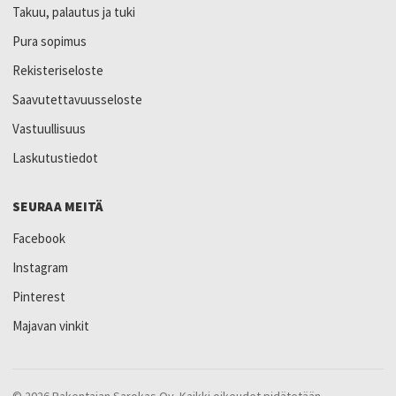
Takuu, palautus ja tuki
Pura sopimus
Rekisteriseloste
Saavutettavuusseloste
Vastuullisuus
Laskutustiedot
SEURAA MEITÄ
Facebook
Instagram
Pinterest
Majavan vinkit
© 2026 Rakentajan Sarokas Oy. Kaikki oikeudet pidätetään.