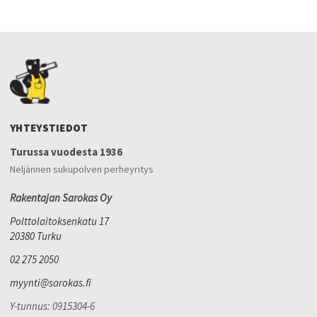
YHTEYSTIEDOT
Turussa vuodesta 1936
Neljännen sukupolven perheyritys
Rakentajan Sarokas Oy
Polttolaitoksenkatu 17
20380 Turku
02 275 2050
myynti@sarokas.fi
Y-tunnus: 0915304-6