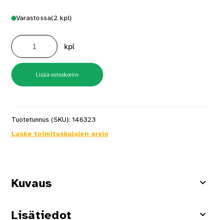
Varastossa
(2 kpl)
Kourutaltta
Bahco
kpl
422P-
25
25mm
määrä
Lisää ostoskoriin
Tuotetunnus (SKU):
146323
Laske toimituskulujen arvio
Kuvaus
Lisätiedot