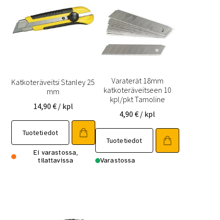
Varaterät 18mm
Katkoteräveitsi Stanley 25
katkoteräveitseen 10
mm
kpl/pkt Tamoline
14,90
€
/ kpl
4,90
€
/ kpl
Tuotetiedot
Tuotetiedot
Ei varastossa,
tilattavissa
Varastossa