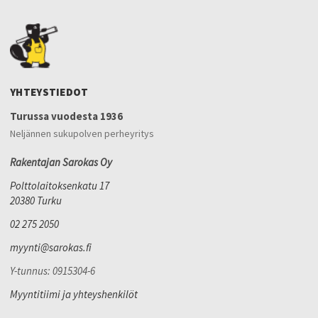
YHTEYSTIEDOT
Turussa vuodesta 1936
Neljännen sukupolven perheyritys
Rakentajan Sarokas Oy
Polttolaitoksenkatu 17
20380 Turku
02 275 2050
myynti@sarokas.fi
Y-tunnus: 0915304-6
Myyntitiimi ja yhteyshenkilöt