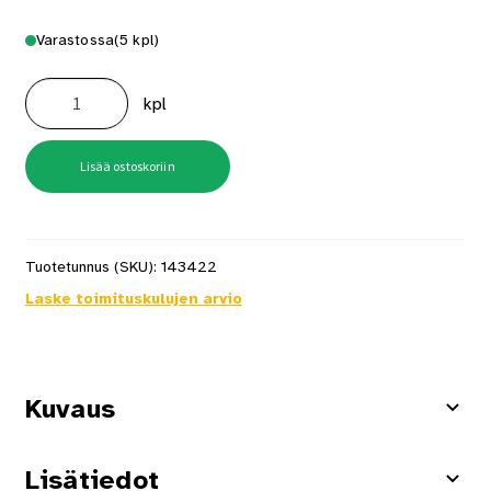
Varastossa
(5 kpl)
Katkoteräveitsi
SVR-
kpl
1
9mm
Olfa
määrä
Lisää ostoskoriin
Tuotetunnus (SKU):
143422
Laske toimituskulujen arvio
Kuvaus
Lisätiedot