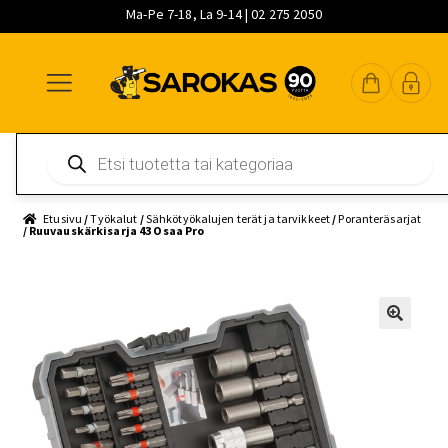
Ma-Pe 7-18, La 9-14 | 02 275 2050
Siirry
Siirry
Siirry
navigointiin
sisältöön
pääsisältöön
Products
search
Etusivu
/
Työkalut
/
Sähkötyökalujen terät ja tarvikkeet
/
Poranteräsarjat
/ Ruuvauskärkisarja 43 Osaa Pro