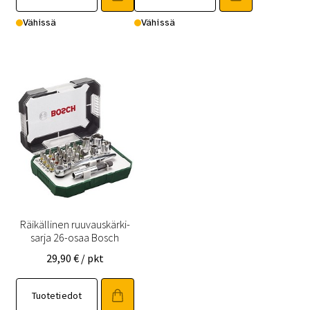
Vähissä
Vähissä
Räikällinen ruuvauskärki-
sarja 26-osaa Bosch
29,90
€
/ pkt
Tuotetiedot