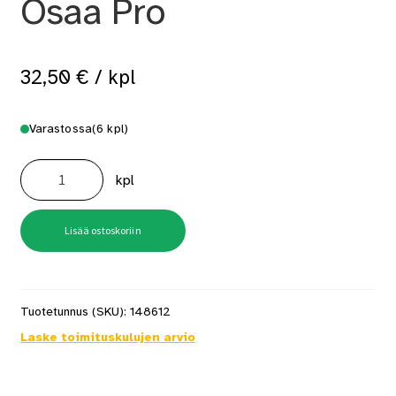
Osaa Pro
32,50
€
/ kpl
Varastossa
(6 kpl)
Ruuvauskärkisarja
43
kpl
Osaa
Pro
määrä
Lisää ostoskoriin
Tuotetunnus (SKU):
148612
Laske toimituskulujen arvio