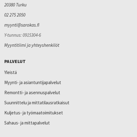
20380 Turku
02 275 2050
myynti@sarokas.fi
Y-tunnus: 0915304-6
Myyntitiimi ja yhteyshenkilöt
PALVELUT
Yleistä
Myynti- ja asiantuntijapalvelut
Remontti- ja asennuspalvelut
Suunnittelu ja mittatilausratkaisut
Kuljetus- ja työmaatoimitukset
Sahaus- ja mittapalvelut