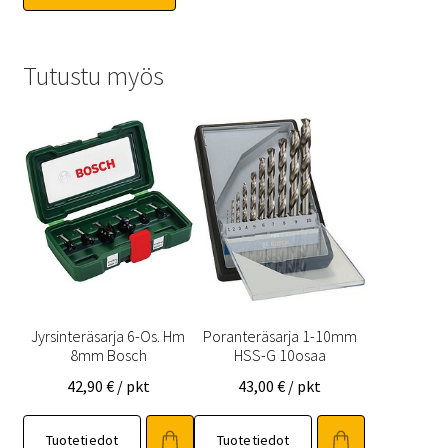
Tutustu myös
Jyrsinteräsarja 6-Os. Hm
Poranteräsarja 1-10mm
8mm Bosch
HSS-G 10osaa
42,90
€
/ pkt
43,00
€
/ pkt
Tuotetiedot
Tuotetiedot