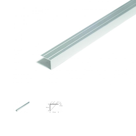
Toimitustavat- ja kulut
Tummuneet tai kuivat lauteet? Näin