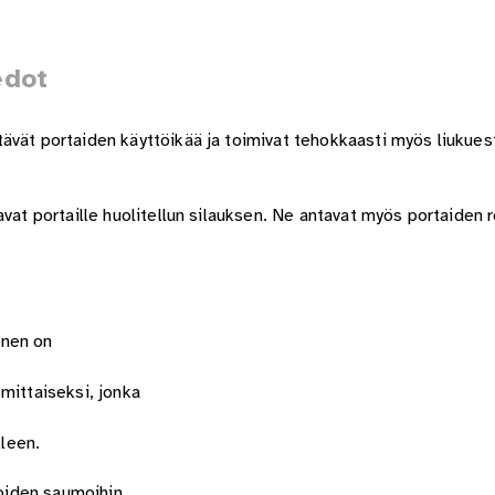
edot
ävät portaiden käyttöikää ja toimivat tehokkaasti myös liukuest
vat portaille huolitellun silauksen. Ne antavat myös portaiden r
inen on
mittaiseksi, jonka
lleen.
ioiden saumoihin.