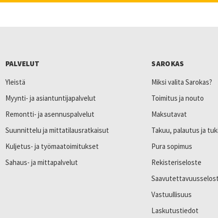
PALVELUT
SAROKAS
Yleistä
Miksi valita Sarokas?
Myynti- ja asiantuntijapalvelut
Toimitus ja nouto
Remontti- ja asennuspalvelut
Maksutavat
Suunnittelu ja mittatilausratkaisut
Takuu, palautus ja tuk
Kuljetus- ja työmaatoimitukset
Pura sopimus
Sahaus- ja mittapalvelut
Rekisteriseloste
Saavutettavuusselos
Vastuullisuus
Laskutustiedot