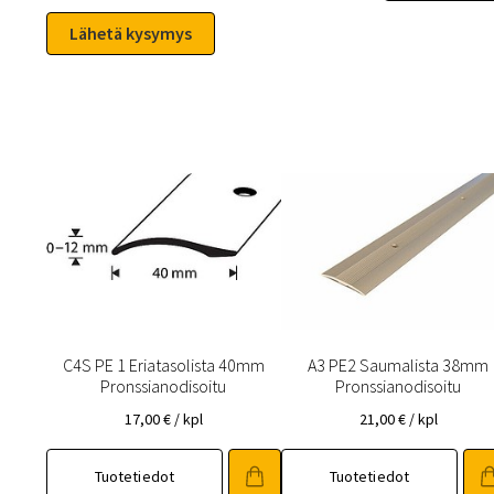
C4S PE 1 Eriatasolista 40mm
A3 PE2 Saumalista 38mm
Pronssianodisoitu
Pronssianodisoitu
17,00
€
/ kpl
21,00
€
/ kpl
Tuotetiedot
Tuotetiedot