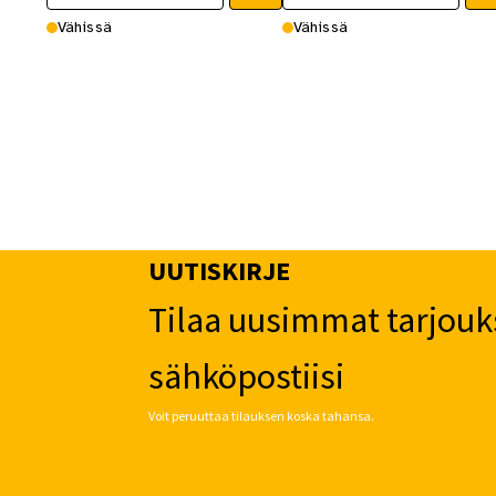
Vähissä
Vähissä
UUTISKIRJE
Tilaa uusimmat tarjouk
sähköpostiisi
Voit peruuttaa tilauksen koska tahansa.