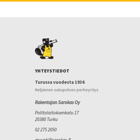
YHTEYSTIEDOT
Turussa vuodesta 1936
Neljännen sukupolven perheyritys
Rakentajan Sarokas Oy
Polttolaitoksenkatu 17
20380 Turku
02 275 2050
myynti@sarokas.fi