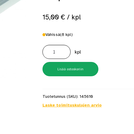
 saat saunan puupinnat taas siisteiksi
Usein kysytyt kysymykset 
15,00
€
/ kpl
Vähissä
(8 kpl)
Askelkulma
TD3
kpl
HE
90
25x20mm
Hopea
määrä
Lisää ostoskoriin
Tuotetunnus (SKU):
145610
Laske toimituskulujen arvio