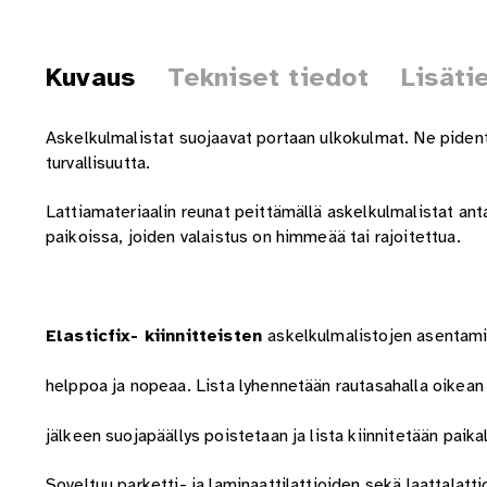
Kuvaus
Tekniset tiedot
Lisäti
Askelkulmalistat suojaavat portaan ulkokulmat. Ne pident
turvallisuutta.
Lattiamateriaalin reunat peittämällä askelkulmalistat anta
paikoissa, joiden valaistus on himmeää tai rajoitettua.
Elasticfix- kiinnitteisten
askelkulmalistojen asentam
helppoa ja nopeaa. Lista lyhennetään rautasahalla oikean 
jälkeen suojapäällys poistetaan ja lista kiinnitetään paika
Soveltuu parketti- ja laminaattilattioiden sekä laattalatt