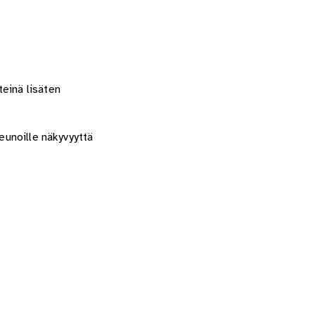
einä lisäten
eunoille näkyvyyttä