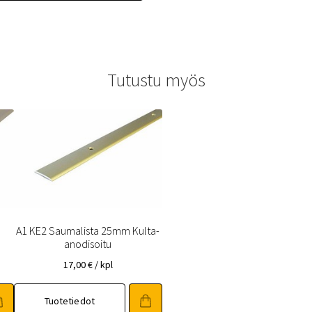
Tutustu myös
A1 KE2 Saumalista 25mm Kulta-
anodisoitu
17,00
€
/ kpl
Tuotetiedot