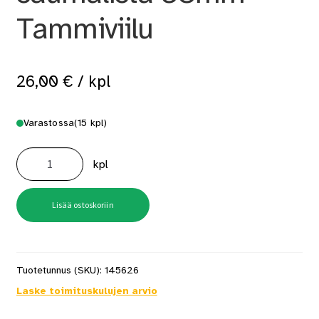
Tammiviilu
26,00
€
/ kpl
Varastossa
(15 kpl)
B2
ROA1
kpl
Tarra-
saumalista
38mm
Tammiviilu
määrä
Lisää ostoskoriin
Tuotetunnus (SKU):
145626
Laske toimituskulujen arvio