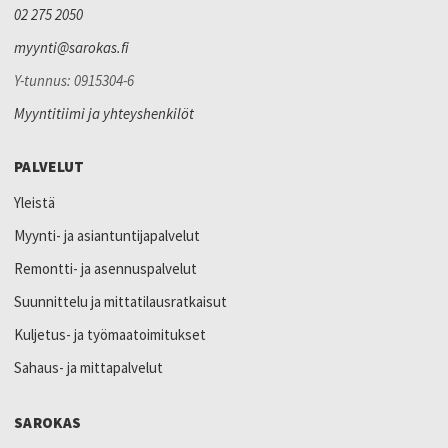
02 275 2050
myynti@sarokas.fi
Y-tunnus: 0915304-6
Myyntitiimi ja yhteyshenkilöt
PALVELUT
Yleistä
Myynti- ja asiantuntijapalvelut
Remontti- ja asennuspalvelut
Suunnittelu ja mittatilausratkaisut
Kuljetus- ja työmaatoimitukset
Sahaus- ja mittapalvelut
SAROKAS