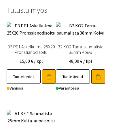
Tutustu myös
D3 PE1 Askelkulma 25X20
B2 KO2 Tarra-saumalista
Pronssianodisoitu
38mm Koivu
15,00
€
/ kpl
48,00
€
/ kpl
Tuotetiedot
Tuotetiedot
Vähissä
Varastossa