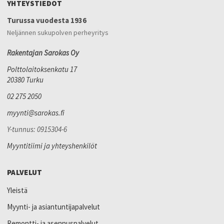
YHTEYSTIEDOT
Turussa vuodesta 1936
Neljännen sukupolven perheyritys
Rakentajan Sarokas Oy
Polttolaitoksenkatu 17
20380 Turku
02 275 2050
myynti@sarokas.fi
Y-tunnus: 0915304-6
Myyntitiimi ja yhteyshenkilöt
PALVELUT
Yleistä
Myynti- ja asiantuntijapalvelut
Remontti- ja asennuspalvelut