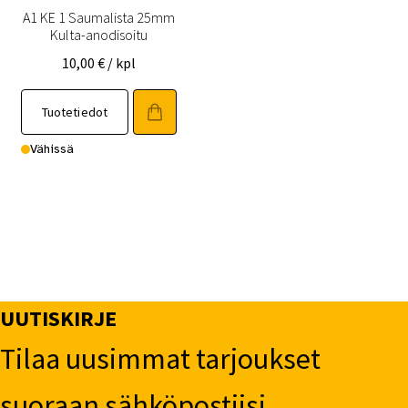
A1 KE 1 Saumalista 25mm
Kulta-anodisoitu
10,00
€
/ kpl
Tuotetiedot
Vähissä
UUTISKIRJE
Tilaa uusimmat tarjoukset
suoraan sähköpostiisi