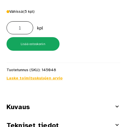
Vähissä
(5 kpl)
A1
KE2
kpl
Saumalista
25mm
Kulta-
anodisoitu
määrä
Lisää ostoskoriin
Tuotetunnus (SKU):
145048
Laske toimituskulujen arvio
Kuvaus
Tekniset tiedot