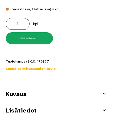
Ei varastossa, tilattavissa
(0 kpl)
Hiomatyökalu
rahinakivi
kpl
karkea
P16
määrä
Lisää ostoskoriin
Tuotetunnus (SKU):
175077
Laske toimituskulujen arvio
Kuvaus
Lisätiedot