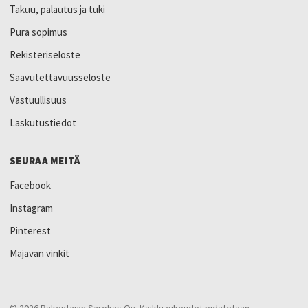
Takuu, palautus ja tuki
Pura sopimus
Rekisteriseloste
Saavutettavuusseloste
Vastuullisuus
Laskutustiedot
SEURAA MEITÄ
Facebook
Instagram
Pinterest
Majavan vinkit
© 2026 Rakentajan Sarokas Oy. Kaikki oikeudet pidätetään.