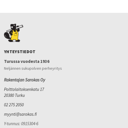
YHTEYSTIEDOT
Turussa vuodesta 1936
Neljännen sukupolven perheyritys
Rakentajan Sarokas Oy
Polttolaitoksenkatu 17
20380 Turku
02 275 2050
myynti@sarokas.fi
Y-tunnus: 0915304-6