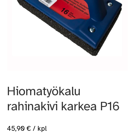
Hiomatyökalu
rahinakivi karkea P16
45,90
€
/ kpl