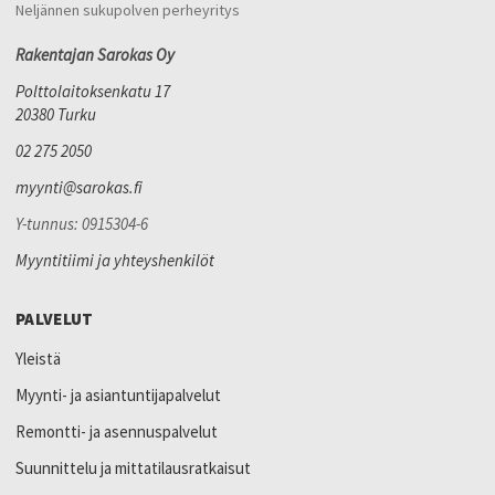
Neljännen sukupolven perheyritys
Rakentajan Sarokas Oy
Polttolaitoksenkatu 17
20380 Turku
02 275 2050
myynti@sarokas.fi
Y-tunnus: 0915304-6
Myyntitiimi ja yhteyshenkilöt
PALVELUT
Yleistä
Myynti- ja asiantuntijapalvelut
Remontti- ja asennuspalvelut
Suunnittelu ja mittatilausratkaisut