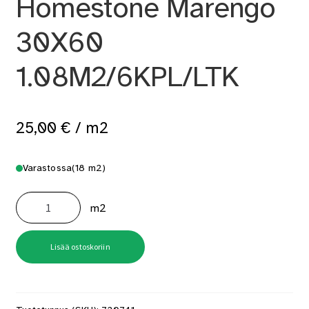
Homestone Marengo
30X60
1.08M2/6KPL/LTK
25,00
€
/ m2
Varastossa
(18 m2)
Homestone
Marengo
m2
30X60
1.08M2/6KPL/LTK
määrä
Lisää ostoskoriin