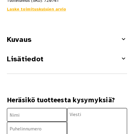
Tuotetunnus (SKU):
720741
Laske toimituskulujen arvio
Kuvaus
Lisätiedot
Heräsikö tuotteesta kysymyksiä?