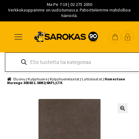
Ma-Pe 7-18 | 02 275 2050
Verkkokauppamme on uudistumassa. Pahoittelemme mahdollisia
häiriöitä.
Siirry
Siirry
Siirry
navigointiin
sisältöön
pääsisältöön
Products
search
Etusivu
/
Kylpyhuone
/
Kylpyhuonelaatat
/
Lattialaatat
/ Homestone
Marengo 30X60 1.08M2/6KPL/LTK