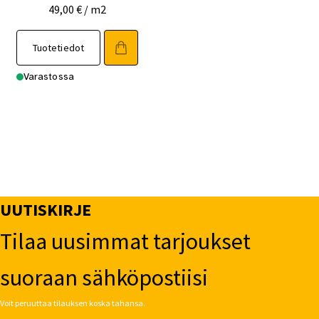
49,00
€
/ m2
Tuotetiedot
Varastossa
UUTISKIRJE
Tilaa uusimmat tarjoukset
suoraan sähköpostiisi
Voit peruuttaa tilauksen koska tahansa.