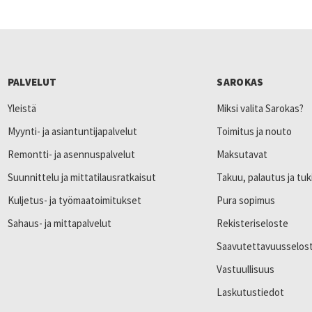
PALVELUT
SAROKAS
Yleistä
Miksi valita Sarokas?
Myynti- ja asiantuntijapalvelut
Toimitus ja nouto
Remontti- ja asennuspalvelut
Maksutavat
Suunnittelu ja mittatilausratkaisut
Takuu, palautus ja tuk
Kuljetus- ja työmaatoimitukset
Pura sopimus
Sahaus- ja mittapalvelut
Rekisteriseloste
Saavutettavuusselos
Vastuullisuus
Laskutustiedot