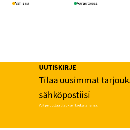
Vähissä
Varastossa
UUTISKIRJE
Tilaa uusimmat tarjouk
sähköpostiisi
Voit peruuttaa tilauksen koska tahansa.