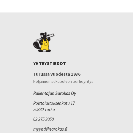
YHTEYSTIEDOT
Turussa vuodesta 1936
Neljännen sukupolven perheyritys
Rakentajan Sarokas Oy
Polttolaitoksenkatu 17
20380 Turku
02 275 2050
myynti@sarokas.fi