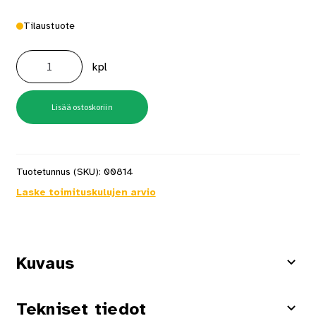
Tilaustuote
Kulmahiomakone
Expert
kpl
Exws30-
180b
määrä
Lisää ostoskoriin
Tuotetunnus (SKU):
00814
Laske toimituskulujen arvio
Kuvaus
Tekniset tiedot