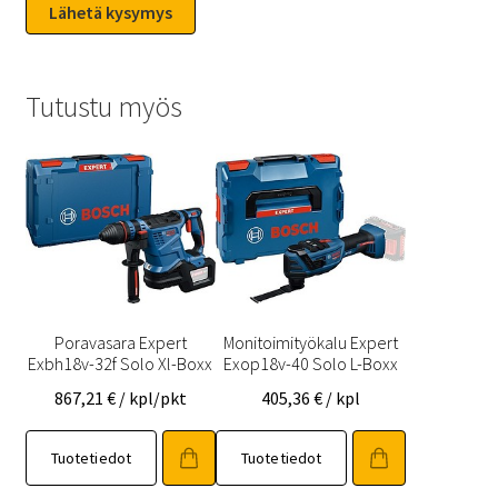
Tutustu myös
Poravasara Expert
Monitoimityökalu Expert
Exbh18v-32f Solo Xl-Boxx
Exop18v-40 Solo L-Boxx
867,21
€
/ kpl/pkt
405,36
€
/ kpl
Tuotetiedot
Tuotetiedot