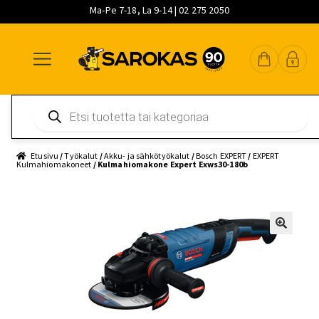
Ma-Pe 7-18, La 9-14 | 02 275 2050
Siirry
Siirry
Siirry
navigointiin
sisältöön
pääsisältöön
Products
search
Etusivu
/
Työkalut
/
Akku- ja sähkötyökalut
/
Bosch EXPERT
/
EXPERT
Kulmahiomakoneet
/ Kulmahiomakone Expert Exws30-180b