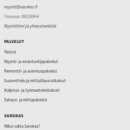
myynti@sarokas.fi
Y-tunnus: 0915304-6
Myyntitiimi ja yhteyshenkilöt
PALVELUT
Yleistä
Myynti- ja asiantuntijapalvelut
Remontti- ja asennuspalvelut
Suunnittelu ja mittatilausratkaisut
Kuljetus- ja työmaatoimitukset
Sahaus- ja mittapalvelut
SAROKAS
Miksi valita Sarokas?