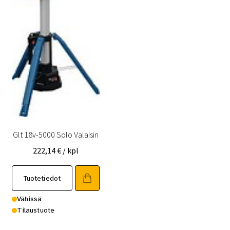
Glt 18v-5000 Solo Valaisin
222,14
€
/ kpl
Tuotetiedot
Vähissä
Tilaustuote