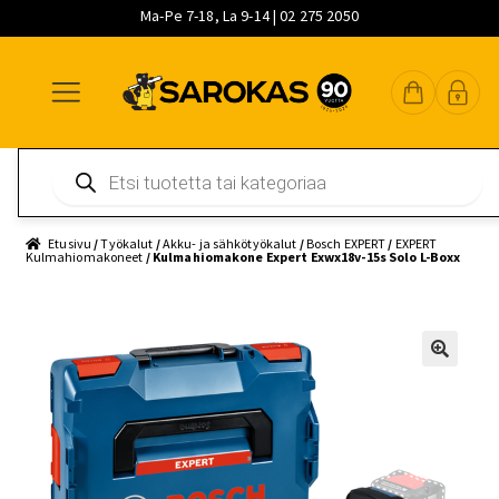
Ma-Pe 7-18, La 9-14 | 02 275 2050
Siirry
Siirry
Siirry
navigointiin
sisältöön
pääsisältöön
Products
search
Etusivu
/
Työkalut
/
Akku- ja sähkötyökalut
/
Bosch EXPERT
/
EXPERT
Kulmahiomakoneet
/ Kulmahiomakone Expert Exwx18v-15s Solo L-Boxx