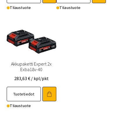
Tilaustuote
Tilaustuote
Akkupaketti Expert 2x
Exba18v-40
283,63
€
/ kpl/pkt
Tuotetiedot
Tilaustuote