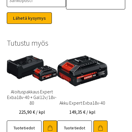
Tutustu myös
Aloituspakkaus Expert
Exba18v-40 + Gal12v/18v-
80
Akku Expert Exba18v-40
225,90
€
/ kpl
149,35
€
/ kpl
Tuotetiedot
Tuotetiedot