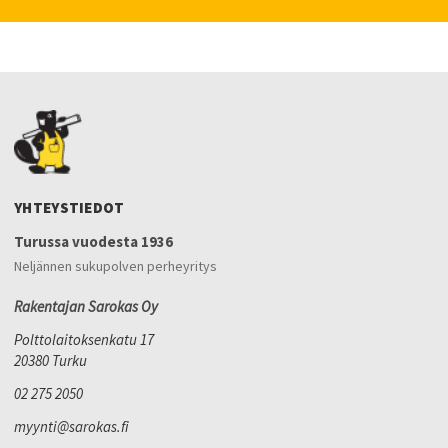
YHTEYSTIEDOT
Turussa vuodesta 1936
Neljännen sukupolven perheyritys
Rakentajan Sarokas Oy
Polttolaitoksenkatu 17
20380 Turku
02 275 2050
myynti@sarokas.fi