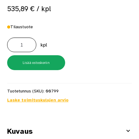
535,89
€
/ kpl
Tilaustuote
Kulmahiomakone
Expert
kpl
Exwx18v-
15s
Solo
L-
Boxx
Lisää ostoskoriin
määrä
Tuotetunnus (SKU):
00799
Laske toimituskulujen arvio
Kuvaus