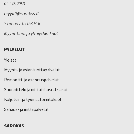
02 275 2050
myynti@sarokas.fi
Y-tunnus: 0915304-6
Myyntitiimi ja yhteyshenkilöt
PALVELUT
Yleistä
Myynti- ja asiantuntijapalvelut
Remontti- ja asennuspalvelut
Suunnittelu ja mittatilausratkaisut
Kuljetus- ja työmaatoimitukset
Sahaus- ja mittapalvelut
SAROKAS