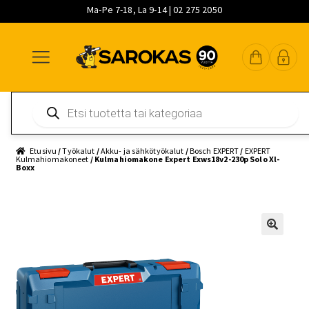
Ma-Pe 7-18, La 9-14 | 02 275 2050
Siirry
Siirry
Siirry
navigointiin
sisältöön
pääsisältöön
Products
search
Etusivu
/
Työkalut
/
Akku- ja sähkötyökalut
/
Bosch EXPERT
/
EXPERT
Kulmahiomakoneet
/ Kulmahiomakone Expert Exws18v2-230p Solo Xl-
Boxx