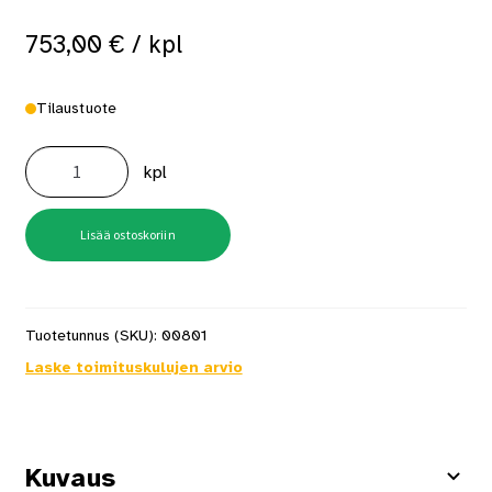
753,00
€
/ kpl
Tilaustuote
Kulmahiomakone
Expert
kpl
Exws18v2-
230p
Solo
Xl-
Boxx
Lisää ostoskoriin
määrä
Tuotetunnus (SKU):
00801
Laske toimituskulujen arvio
Kuvaus