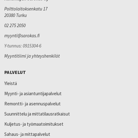
Polttolaitoksenkatu 17
20380 Turku
02 275 2050
myynti@sarokas.fi
Y-tunnus: 0915304-6
Myyntitiimi ja yhteyshenkilöt
PALVELUT
Yleistä
Myynti- ja asiantuntijapalvelut
Remontti- ja asennuspalvelut
Suunnittelu ja mittatilausratkaisut
Kuljetus- ja työmaatoimitukset
Sahaus- ja mittapalvelut