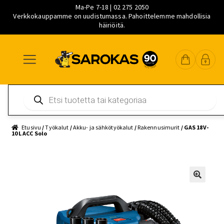
Ma-Pe 7-18 | 02 275 2050
Verkkokauppamme on uudistumassa. Pahoittelemme mahdollisia
häiriöitä.
Siirry
Siirry
Siirry
navigointiin
sisältöön
pääsisältöön
Products
search
Etusivu
/
Työkalut
/
Akku- ja sähkötyökalut
/
Rakennusimurit
/ GAS 18V-
10 L ACC Solo