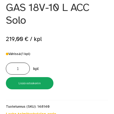
GAS 18V-10 L ACC
Solo
219,00
€
/ kpl
Vähissä
(1 kpl)
GAS
18V-
kpl
10
L
ACC
Solo
määrä
Lisää ostoskoriin
Tuotetunnus (SKU):
148140
Laske toimituskulujen arvio