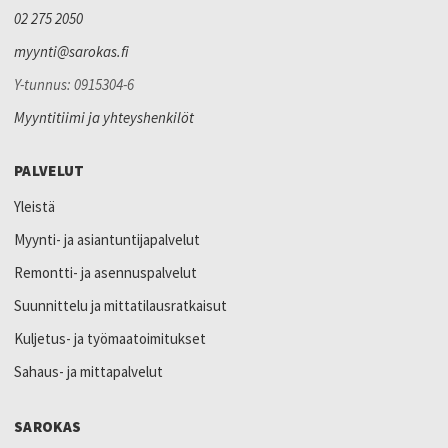
02 275 2050
myynti@sarokas.fi
Y-tunnus: 0915304-6
Myyntitiimi ja yhteyshenkilöt
PALVELUT
Yleistä
Myynti- ja asiantuntijapalvelut
Remontti- ja asennuspalvelut
Suunnittelu ja mittatilausratkaisut
Kuljetus- ja työmaatoimitukset
Sahaus- ja mittapalvelut
SAROKAS