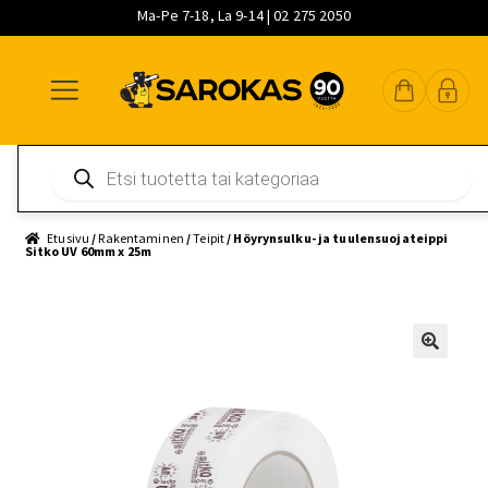
Ma-Pe 7-18, La 9-14 | 02 275 2050
Siirry
Siirry
Siirry
navigointiin
sisältöön
pääsisältöön
Products
search
Etusivu
/
Rakentaminen
/
Teipit
/ Höyrynsulku- ja tuulensuojateippi
Sitko UV 60mm x 25m