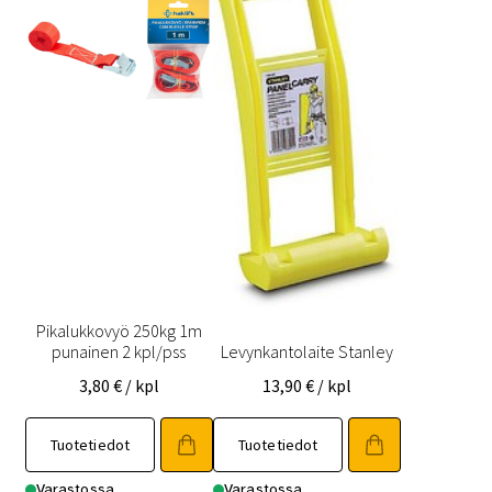
Pikalukkovyö 250kg 1m
punainen 2 kpl/pss
Levynkantolaite Stanley
3,80
€
/ kpl
13,90
€
/ kpl
Tuotetiedot
Tuotetiedot
Varastossa
Varastossa