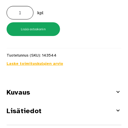
Imukuppi
1-
kpl
osainen
määrä
Lisää ostoskoriin
Tuotetunnus (SKU):
143544
Laske toimituskulujen arvio
Kuvaus
Lisätiedot