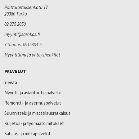
Polttolaitoksenkatu 17
20380 Turku
02 275 2050
myynti@sarokas.fi
Y-tunnus: 0915304-6
Myyntitiimi ja yhteyshenkilöt
PALVELUT
Yleistä
Myynti- ja asiantuntijapalvelut
Remontti- ja asennuspalvelut
Suunnittelu ja mittatilausratkaisut
Kuljetus- ja työmaatoimitukset
Sahaus- ja mittapalvelut