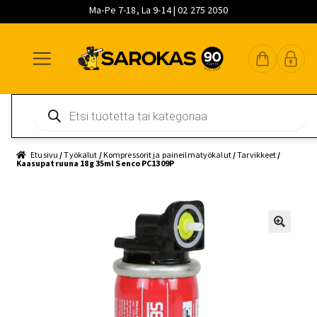
Ma-Pe 7-18, La 9-14 | 02 275 2050
Siirry
Siirry
Siirry
navigointiin
sisältöön
pääsisältöön
Products
search
Etusivu
/
Työkalut
/
Kompressorit ja paineilmatyökalut
/
Tarvikkeet
/
Kaasupatruuna 18g 35ml Senco PC1309P