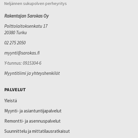
Neljännen sukupolven perheyritys
Rakentajan Sarokas Oy
Polttolaitoksenkatu 17
20380 Turku
02 275 2050
myynti@sarokas.fi
Y-tunnus: 0915304-6
Myyntitiimi ja yhteyshenkilöt
PALVELUT
Yleistä
Myynti- ja asiantuntijapalvelut
Remontti- ja asennuspalvelut
Suunnittelu ja mittatilausratkaisut