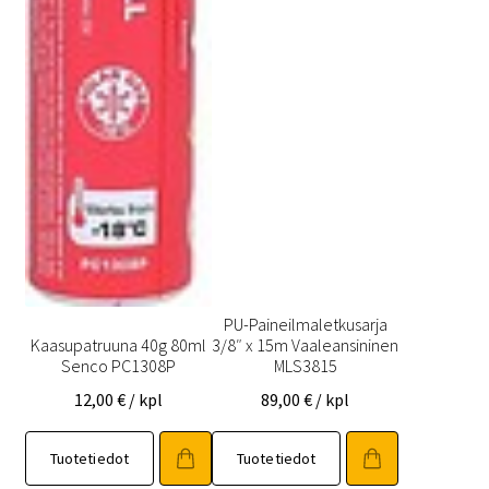
PU-Paineilmaletkusarja
Kaasupatruuna 40g 80ml
3/8″ x 15m Vaaleansininen
Senco PC1308P
MLS3815
12,00
€
/ kpl
89,00
€
/ kpl
Tuotetiedot
Tuotetiedot