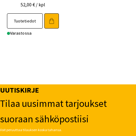
52,00
€
/ kpl
Tuotetiedot
Varastossa
UUTISKIRJE
Tilaa uusimmat tarjoukset
suoraan sähköpostiisi
Voit peruuttaa tilauksen koska tahansa.