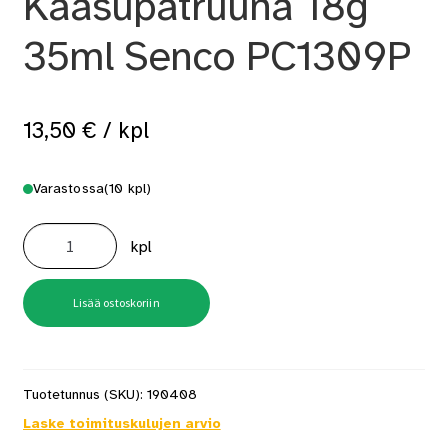
Kaasupatruuna 18g
35ml Senco PC1309P
13,50
€
/ kpl
Varastossa
(10 kpl)
Kaasupatruuna
18g
kpl
35ml
Senco
PC1309P
määrä
Lisää ostoskoriin
Tuotetunnus (SKU):
190408
Laske toimituskulujen arvio