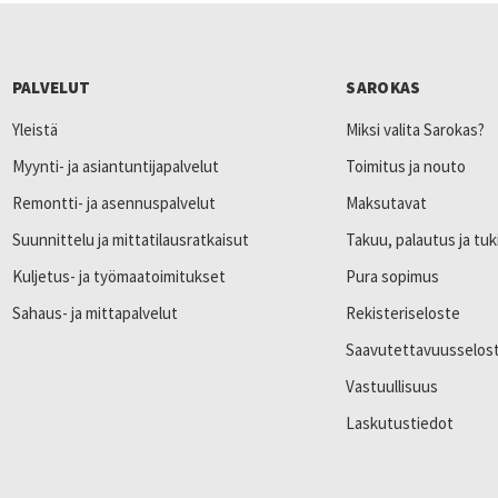
PALVELUT
SAROKAS
Yleistä
Miksi valita Sarokas?
Myynti- ja asiantuntijapalvelut
Toimitus ja nouto
Remontti- ja asennuspalvelut
Maksutavat
Suunnittelu ja mittatilausratkaisut
Takuu, palautus ja tuk
Kuljetus- ja työmaatoimitukset
Pura sopimus
Sahaus- ja mittapalvelut
Rekisteriseloste
Saavutettavuusselos
Vastuullisuus
Laskutustiedot