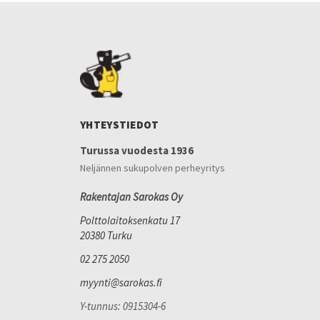
YHTEYSTIEDOT
Turussa vuodesta 1936
Neljännen sukupolven perheyritys
Rakentajan Sarokas Oy
Polttolaitoksenkatu 17
20380 Turku
02 275 2050
myynti@sarokas.fi
Y-tunnus: 0915304-6