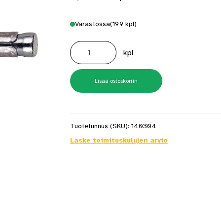
Varastossa
(199 kpl)
Kiila-
Ankkuri
kpl
8X75
50
kpl
määrä
Lisää ostoskoriin
Tuotetunnus (SKU):
140304
Laske toimituskulujen arvio