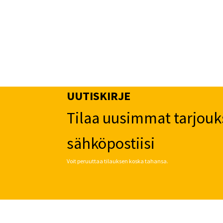
UUTISKIRJE
Tilaa uusimmat tarjouk
sähköpostiisi
Voit peruuttaa tilauksen koska tahansa.