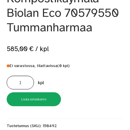
Biolan Eco 70579550
Tummanharmaa
585,00
€
/ kpl
Ei varastossa, tilattavissa
(0 kpl)
Kompostikäymälä
Biolan
kpl
Eco
70579550
Tummanharmaa
määrä
Lisää ostoskoriin
Tuotetunnus (SKU):
150492