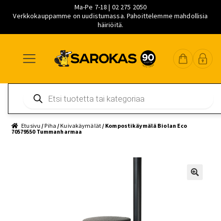
Ma-Pe 7-18 | 02 275 2050
Verkkokauppamme on uudistumassa. Pahoittelemme mahdollisia
häiriöitä.
Siirry
Siirry
Siirry
navigointiin
sisältöön
pääsisältöön
Products
search
Etusivu
/
Piha
/
Kuivakäymälät
/ Kompostikäymälä Biolan Eco
70579550 Tummanharmaa