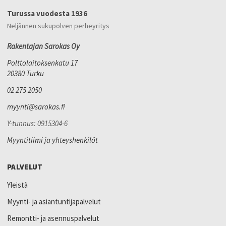
Turussa vuodesta 1936
Neljännen sukupolven perheyritys
Rakentajan Sarokas Oy
Polttolaitoksenkatu 17
20380 Turku
02 275 2050
myynti@sarokas.fi
Y-tunnus: 0915304-6
Myyntitiimi ja yhteyshenkilöt
PALVELUT
Yleistä
Myynti- ja asiantuntijapalvelut
Remontti- ja asennuspalvelut