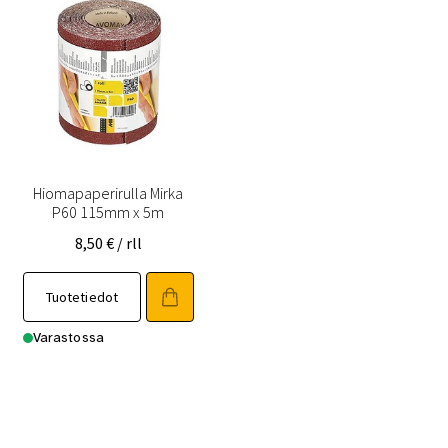
Hiomapaperirulla Mirka
P60 115mm x 5m
8,50
€
/ rll
Tuotetiedot
Varastossa