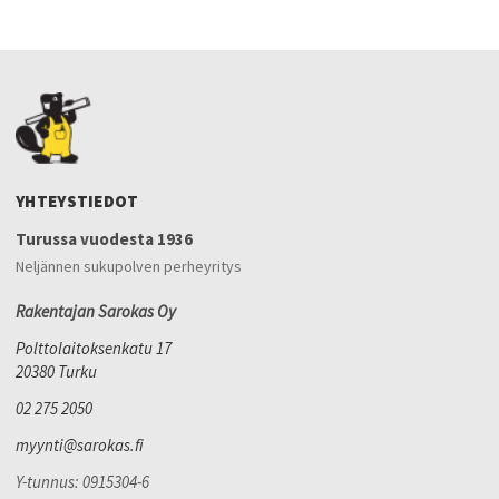
YHTEYSTIEDOT
Turussa vuodesta 1936
Neljännen sukupolven perheyritys
Rakentajan Sarokas Oy
Polttolaitoksenkatu 17
20380 Turku
02 275 2050
myynti@sarokas.fi
Y-tunnus: 0915304-6