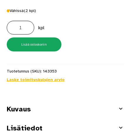
Vähissä
(2 kpl)
Kuppilaikka
karbidi
kpl
P36
Ø125
mm
määrä
Lisää ostoskoriin
Tuotetunnus (SKU):
143353
Laske toimituskulujen arvio
Kuvaus
Lisätiedot