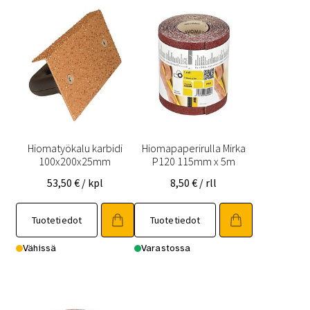
Hiomatyökalu karbidi
Hiomapaperirulla Mirka
100x200x25mm
P120 115mm x 5m
53,50
€
/ kpl
8,50
€
/ rll
Tuotetiedot
Tuotetiedot
Vähissä
Varastossa