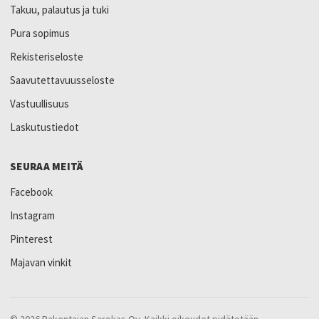
Takuu, palautus ja tuki
Pura sopimus
Rekisteriseloste
Saavutettavuusseloste
Vastuullisuus
Laskutustiedot
SEURAA MEITÄ
Facebook
Instagram
Pinterest
Majavan vinkit
© 2026 Rakentajan Sarokas Oy. Kaikki oikeudet pidätetään.