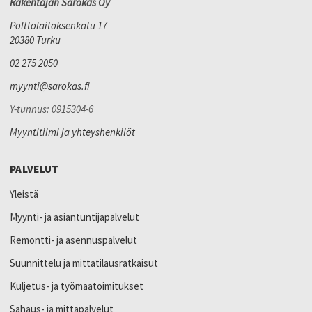
Rakentajan Sarokas Oy
Polttolaitoksenkatu 17
20380 Turku
02 275 2050
myynti@sarokas.fi
Y-tunnus: 0915304-6
Myyntitiimi ja yhteyshenkilöt
PALVELUT
Yleistä
Myynti- ja asiantuntijapalvelut
Remontti- ja asennuspalvelut
Suunnittelu ja mittatilausratkaisut
Kuljetus- ja työmaatoimitukset
Sahaus- ja mittapalvelut