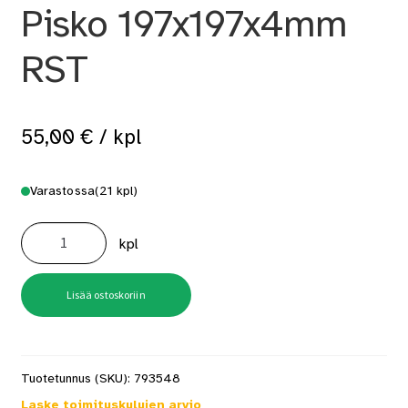
Pisko 197x197x4mm
RST
55,00
€
/ kpl
Varastossa
(21 kpl)
Lattiakaivon
kansi
kpl
Pisko
197x197x4mm
RST
määrä
Lisää ostoskoriin
Tuotetunnus (SKU):
793548
Laske toimituskulujen arvio