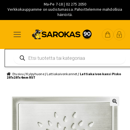
Ma-Pe 7-18 | 02 275 2050
Verkkokauppamme on uudistumassa. Pahoittelemme mahdollisia
häiriöitä.
Siirry
Siirry
Siirry
navigointiin
sisältöön
pääsisältöön
Products
search
Etusivu
/
Kylpyhuone
/
Lattiakaivonkannet
/ Lattiakaivon kansi Pisko
197x197x4mm RST