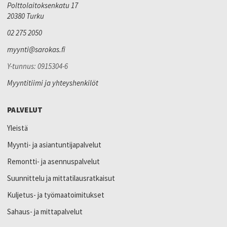
Polttolaitoksenkatu 17
20380 Turku
02 275 2050
myynti@sarokas.fi
Y-tunnus: 0915304-6
Myyntitiimi ja yhteyshenkilöt
PALVELUT
Yleistä
Myynti- ja asiantuntijapalvelut
Remontti- ja asennuspalvelut
Suunnittelu ja mittatilausratkaisut
Kuljetus- ja työmaatoimitukset
Sahaus- ja mittapalvelut