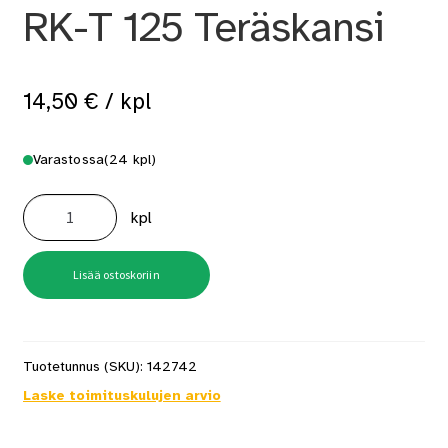
RK-T 125 Teräskansi
14,50
€
/ kpl
Varastossa
(24 kpl)
Lautasventtiili
125mm
kpl
RK-
T
125
Teräskansi
määrä
Lisää ostoskoriin
Tuotetunnus (SKU):
142742
Laske toimituskulujen arvio