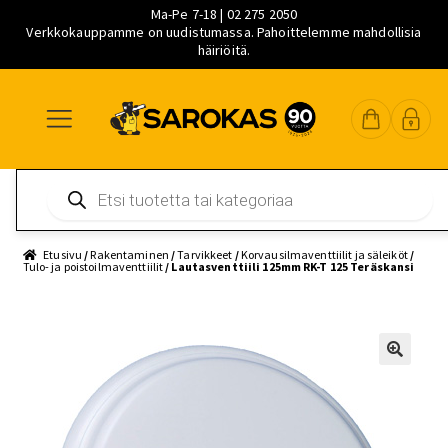
Ma-Pe 7-18 | 02 275 2050
Verkkokauppamme on uudistumassa. Pahoittelemme mahdollisia
häiriöitä.
Siirry
Siirry
Siirry
navigointiin
sisältöön
pääsisältöön
Products
search
Etusivu
/
Rakentaminen
/
Tarvikkeet
/
Korvausilmaventtiilit ja säleiköt
/
Tulo- ja poistoilmaventtiilit
/ Lautasventtiili 125mm RK-T 125 Teräskansi