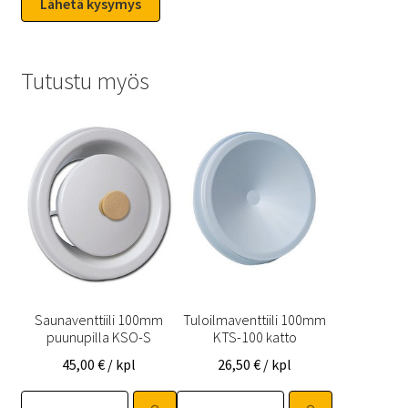
Tutustu myös
Saunaventtiili 100mm
Tuloilmaventtiili 100mm
puunupilla KSO-S
KTS-100 katto
45,00
€
/ kpl
26,50
€
/ kpl