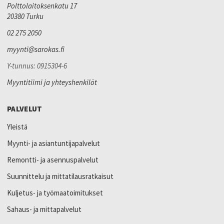
Polttolaitoksenkatu 17
20380 Turku
02 275 2050
myynti@sarokas.fi
Y-tunnus: 0915304-6
Myyntitiimi ja yhteyshenkilöt
PALVELUT
Yleistä
Myynti- ja asiantuntijapalvelut
Remontti- ja asennuspalvelut
Suunnittelu ja mittatilausratkaisut
Kuljetus- ja työmaatoimitukset
Sahaus- ja mittapalvelut