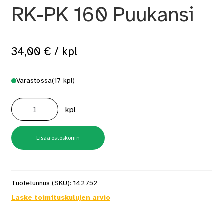
RK-PK 160 Puukansi
34,00
€
/ kpl
Varastossa
(17 kpl)
Lautasventtiili
160mm
kpl
RK-
PK
160
Puukansi
määrä
Lisää ostoskoriin
Tuotetunnus (SKU):
142752
Laske toimituskulujen arvio