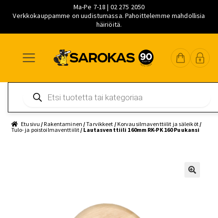
Ma-Pe 7-18 | 02 275 2050
Verkkokauppamme on uudistumassa. Pahoittelemme mahdollisia
häiriöitä.
Siirry
Siirry
Siirry
navigointiin
sisältöön
pääsisältöön
Products
search
Etusivu
/
Rakentaminen
/
Tarvikkeet
/
Korvausilmaventtiilit ja säleiköt
/
Tulo- ja poistoilmaventtiilit
/ Lautasventtiili 160mm RK-PK 160 Puukansi