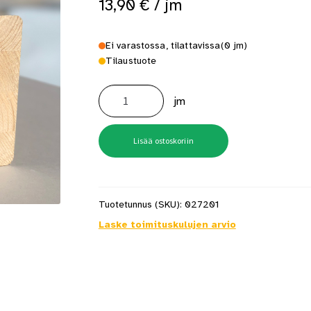
13,90
€
/ jm
 saat saunan puupinnat taas siisteiksi
Usein kysytyt kysymykset 
Ei varastossa, tilattavissa
(0 jm)
Tilaustuote
Liimapuu
90X90
jm
määrä
Lisää ostoskoriin
Tuotetunnus (SKU):
027201
Laske toimituskulujen arvio