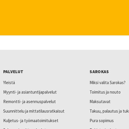
PALVELUT
SAROKAS
Yleistä
Miksi valita Sarokas?
Myynti- ja asiantuntijapalvelut
Toimitus ja nouto
Remontti- ja asennuspalvelut
Maksutavat
Suunnittelu ja mittatilausratkaisut
Takuu, palautus ja tuk
Kuljetus- ja työmaatoimitukset
Pura sopimus