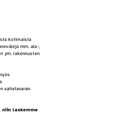
asta kotimaista
nnevälejä mm. ala-,
ien ym. rakennusten
 myös
s
en sahatavaran.
, niin laskemme