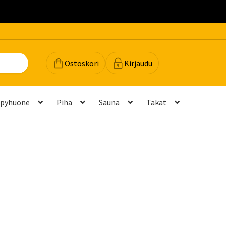
.
Ostoskori
Kirjaudu
lpyhuone
Piha
Sauna
Takat
dot
Majavan vinkit
Majavatili
Maksutavat
Meistä
teyttä
Palautukset ja vaihdot
Palvelut
Peruuttamispyyntö
elu ja mittatilausratkaisut
Takuu ja tuki