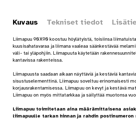
Kuvaus
Tekniset tiedot
Lisäti
Liimapuu 90X90 koostuu höylätyistä, toisiinsa liimatuist
kuusisahatavaraa ja liimana vaaleaa säänkestävää melamii
väli- tai yläpohjiin. Liimapuuta käytetään rakennesuunni
kantavissa rakenteissa.
Liimapuusta saadaan aikaan näyttäviä ja kestäviä kantavia
sisustuselementtinä. Liimapuu soveltuu erinomaisesti mon
korjausrakentamisessa. Liimapuu on kevyt ja kestävä mate
Liimapuu on myös mittatarkkaa ja säilyttää muotonsa vuo
Liimapuu toimitetaan aina määrämittaisena asia
liimapuulle tarkan hinnan ja rahdin postinumeron