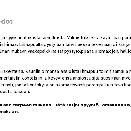
edot
a ja syynsuuntaisista lamelleista. Valmistuksessa käytetään par
niliimaa. Liimapuulla pystytään tarvittaessa tekemään pitkiä jä
telman mukaan vaakapalkkina tai pystytolppana pientalojen, hall
 rakenteita. Kauniin pintansa ansioista liimapuu toimii samalla
enlaisiin kohteisiin ja keveytensä ansiosta sitä suositaan myö
riaali, jonka kantokyky on huomattavasti parempi kuin tavallis
desta toiseen.
kkaan tarpeen mukaan. Jätä tarjouspyyntö lomakkeella
 mukaan.