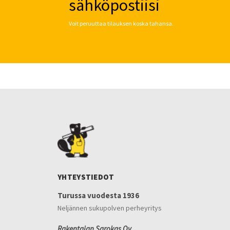
sähköpostiisi
Voit peruuttaa tilauksen koska tahansa.
YHTEYSTIEDOT
Turussa vuodesta 1936
Neljännen sukupolven perheyritys
Rakentajan Sarokas Oy