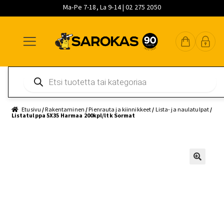
Ma-Pe 7-18, La 9-14 | 02 275 2050
Siirry
Siirry
Siirry
navigointiin
sisältöön
pääsisältöön
Products
search
Etusivu
/
Rakentaminen
/
Pienrauta ja kiinnikkeet
/
Lista- ja naulatulpat
/
Listatulppa 5X35 Harmaa 200kpl/ltk Sormat