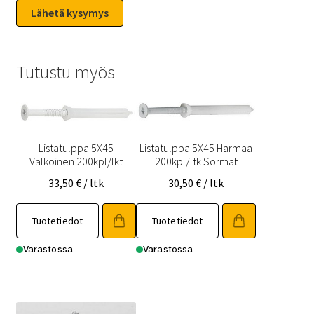
Tutustu myös
Listatulppa 5X45
Listatulppa 5X45 Harmaa
Valkoinen 200kpl/lkt
200kpl/ltk Sormat
33,50
€
/ ltk
30,50
€
/ ltk
Tuotetiedot
Tuotetiedot
Varastossa
Varastossa