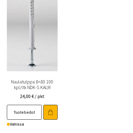
Naulatulppa 8×80 100
kpl/ltk NDK-S KALM
24,00
€
/ pkt
Tuotetiedot
Vähissä