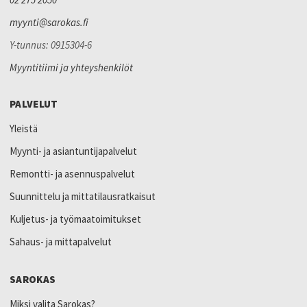
myynti@sarokas.fi
Y-tunnus: 0915304-6
Myyntitiimi ja yhteyshenkilöt
PALVELUT
Yleistä
Myynti- ja asiantuntijapalvelut
Remontti- ja asennuspalvelut
Suunnittelu ja mittatilausratkaisut
Kuljetus- ja työmaatoimitukset
Sahaus- ja mittapalvelut
SAROKAS
Miksi valita Sarokas?