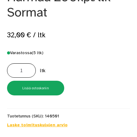
Sormat
32,00
€
/ ltk
Varastossa
(5 ltk)
Listatulppa
5X35
ltk
Harmaa
200kpl/ltk
Sormat
määrä
Lisää ostoskoriin
Tuotetunnus (SKU):
140501
Laske toimituskulujen arvio