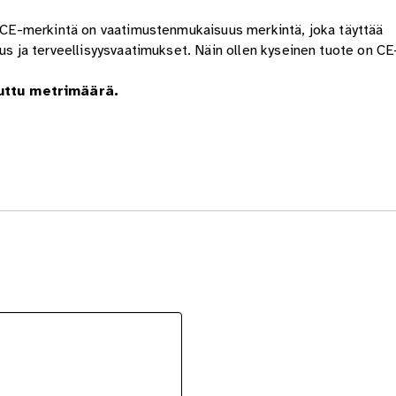
n. CE-merkintä on vaatimustenmukaisuus merkintä, joka täyttää
uus ja terveellisyysvaatimukset. Näin ollen kyseinen tuote on C
uttu metrimäärä.