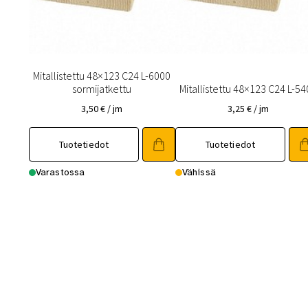
Mitallistettu 48×123 C24 L-6000
sormijatkettu
Mitallistettu 48×123 C24 L-5
3,50
€
/ jm
3,25
€
/ jm
Tuotetiedot
Tuotetiedot
Varastossa
Vähissä