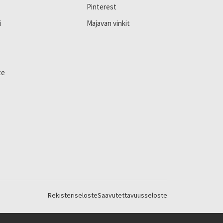
Pinterest
i
Majavan vinkit
te
Rekisteriseloste
Saavutettavuusseloste