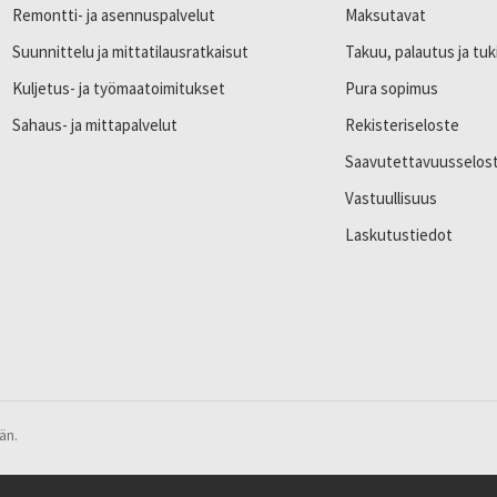
Remontti- ja asennuspalvelut
Maksutavat
Suunnittelu ja mittatilausratkaisut
Takuu, palautus ja tuk
Kuljetus- ja työmaatoimitukset
Pura sopimus
Sahaus- ja mittapalvelut
Rekisteriseloste
Saavutettavuusselos
Vastuullisuus
Laskutustiedot
än.