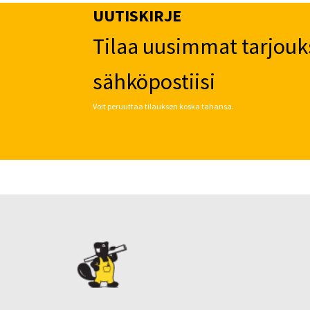
UUTISKIRJE
Tilaa uusimmat tarjouk
sähköpostiisi
Voit peruuttaa tilauksen koska tahansa.