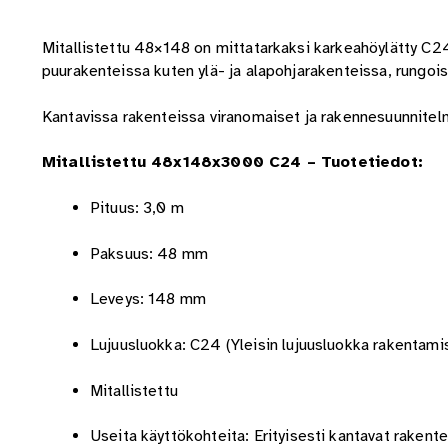
Mitallistettu 48×148 on mittatarkaksi karkeahöylätty C2
puurakenteissa kuten ylä- ja alapohjarakenteissa, rungois
Kantavissa rakenteissa viranomaiset ja rakennesuunnitelm
Mitallistettu 48x148x3000 C24 – Tuotetiedot:
Pituus: 3,0 m
Paksuus: 48 mm
Leveys: 148 mm
Lujuusluokka: C24 (Yleisin lujuusluokka rakentam
Mitallistettu
Useita käyttökohteita: Erityisesti kantavat rakent