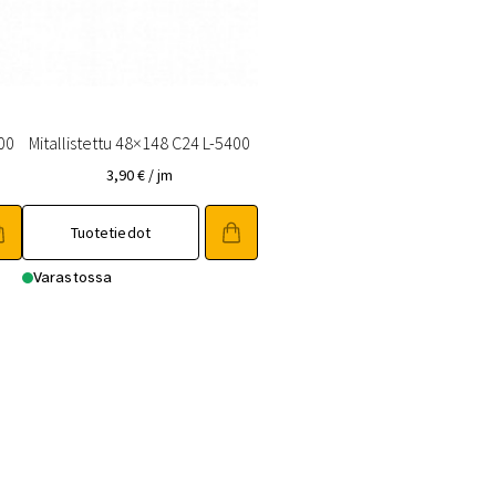
400
Mitallistettu 48×148 C24 L-5400
3,90
€
/ jm
Tuotetiedot
Varastossa