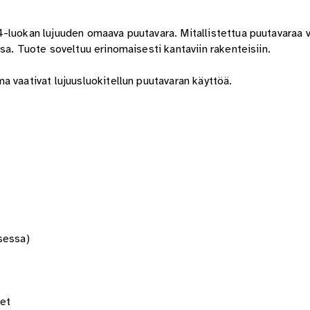
4-luokan lujuuden omaava puutavara. Mitallistettua puutavaraa 
sa. Tuote soveltuu erinomaisesti kantaviin rakenteisiin.
a vaativat lujuusluokitellun puutavaran käyttöä.
isessa)
eet