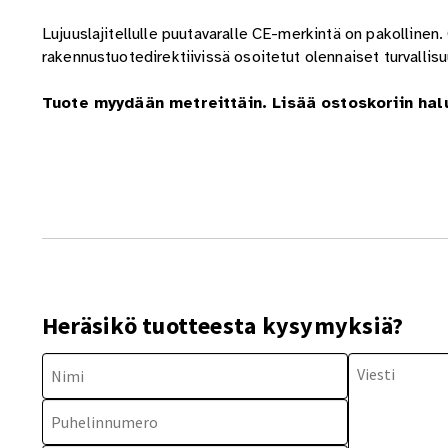
Lujuuslajitellulle puutavaralle CE-merkintä on pakolline
rakennustuotedirektiivissä osoitetut olennaiset turvallis
Tuote myydään metreittäin. Lisää ostoskoriin hal
Heräsikö tuotteesta kysymyksiä?