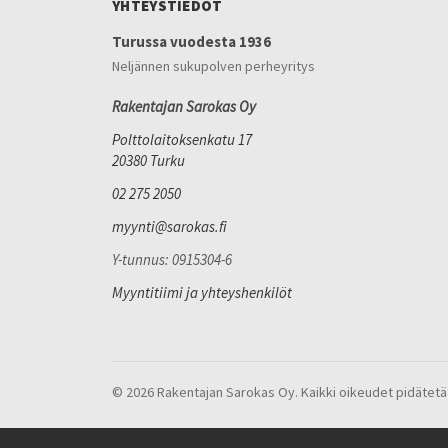
YHTEYSTIEDOT
Turussa vuodesta 1936
Neljännen sukupolven perheyritys
Rakentajan Sarokas Oy
Polttolaitoksenkatu 17
20380 Turku
02 275 2050
myynti@sarokas.fi
Y-tunnus: 0915304-6
Myyntitiimi ja yhteyshenkilöt
© 2026 Rakentajan Sarokas Oy. Kaikki oikeudet pidätetä