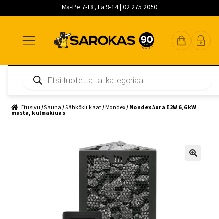
Ma-Pe 7-18, La 9-14 | 02 275 2050
Siirry
Siirry
Siirry
navigointiin
sisältöön
pääsisältöön
Products
search
Etusivu
/
Sauna
/
Sähkökiukaat
/
Mondex
/ Mondex Aura E2W 6,6 kW
musta, kulmakiuas