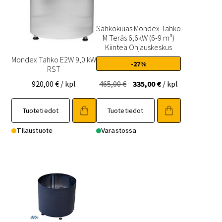
Sähkökiuas Mondex Tahko
M Teräs 6,6kW (6-9 m³)
Kiinteä Ohjauskeskus
Mondex Tahko E2W 9,0 kW
-27%
RST
Alkuperäinen
Nykyinen
920,00
€
/ kpl
465,00
€
335,00
€
/ kpl
hinta
hinta
oli:
on:
Tuotetiedot
Tuotetiedot
465,00 €.
335,00 €.
Tilaustuote
Varastossa