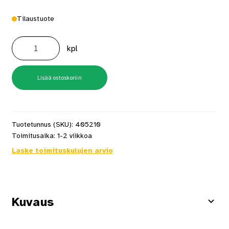
Tilaustuote
Mondex
Aura
kpl
E2W
6,6
kW
musta,
kulmakiuas
Lisää ostoskoriin
määrä
Tuotetunnus (SKU):
405210
Toimitusaika:
1-2 viikkoa
Laske toimituskulujen arvio
Kuvaus