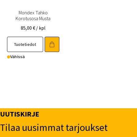
Mondex Tahko
Korotusosa Musta
85,00
€
/ kpl
Tuotetiedot
Vähissä
UUTISKIRJE
Tilaa uusimmat tarjoukset