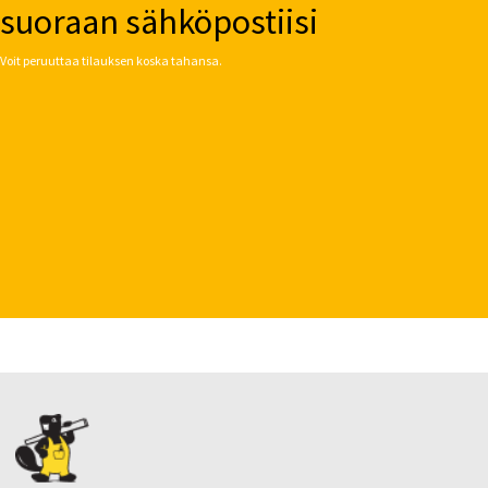
suoraan sähköpostiisi
Voit peruuttaa tilauksen koska tahansa.