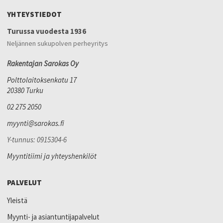
YHTEYSTIEDOT
Turussa vuodesta 1936
Neljännen sukupolven perheyritys
Rakentajan Sarokas Oy
Polttolaitoksenkatu 17
20380 Turku
02 275 2050
myynti@sarokas.fi
Y-tunnus: 0915304-6
Myyntitiimi ja yhteyshenkilöt
PALVELUT
Yleistä
Myynti- ja asiantuntijapalvelut