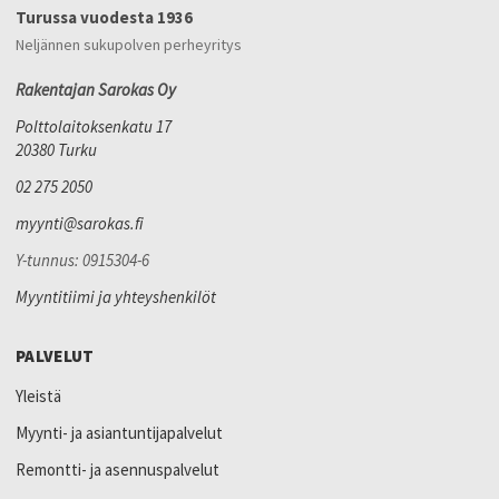
Turussa vuodesta 1936
Neljännen sukupolven perheyritys
Rakentajan Sarokas Oy
Polttolaitoksenkatu 17
20380 Turku
02 275 2050
myynti@sarokas.fi
Y-tunnus: 0915304-6
Myyntitiimi ja yhteyshenkilöt
PALVELUT
Yleistä
Myynti- ja asiantuntijapalvelut
Remontti- ja asennuspalvelut