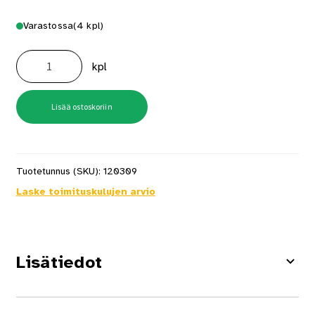
Varastossa
(4 kpl)
Numero
9
kpl
BB
Musta
Rst
määrä
Lisää ostoskoriin
Tuotetunnus (SKU):
120309
Laske toimituskulujen arvio
Lisätiedot