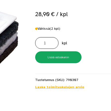
 saat saunan puupinnat taas siisteiksi
Usein kysytyt kysymykset 
28,90
€
/ kpl
Vähissä
(2 kpl)
Pad-
tarrakahvasetti
kpl
11x23cm
Vuorio
4770
määrä
Lisää ostoskoriin
Tuotetunnus (SKU):
790307
Laske toimituskulujen arvio