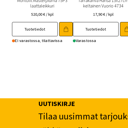
Montolit Masterpiuma 75P3
Tarrakahva Hansa 13x27c
laattaleikkuri
keltainen Vuorio 4734
520,00
€
/ kpl
17,90
€
/ kpl
Tuotetiedot
Tuotetiedot
Ei varastossa, tilattavissa
Varastossa
UUTISKIRJE
Tilaa uusimmat tarjouk