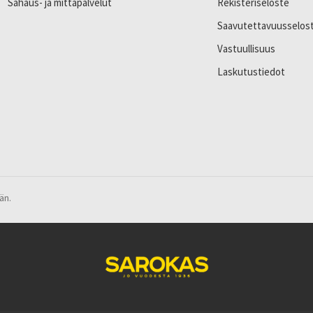
Sahaus- ja mittapalvelut
Rekisteriseloste
Saavutettavuusselos
Vastuullisuus
Laskutustiedot
än.