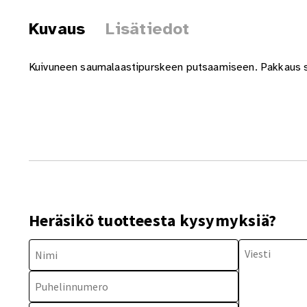
Kuvaus
Lisätiedot
Kuivuneen saumalaastipurskeen putsaamiseen. Pakkaus sis
Heräsikö tuotteesta kysymyksiä?