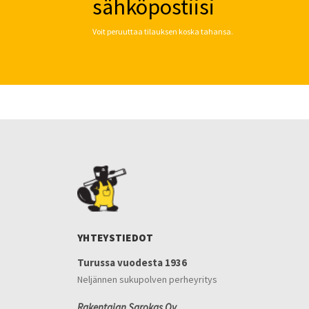
sähköpostiisi
Voit peruuttaa tilauksen koska tahansa.
YHTEYSTIEDOT
Turussa vuodesta 1936
Neljännen sukupolven perheyritys
Rakentajan Sarokas Oy