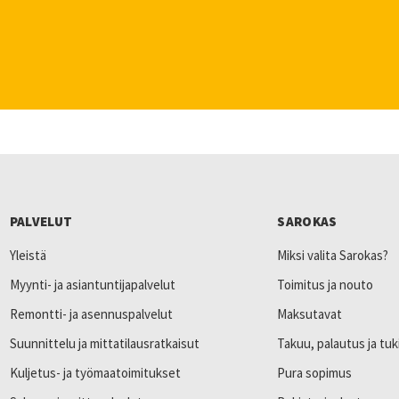
PALVELUT
SAROKAS
Yleistä
Miksi valita Sarokas?
Myynti- ja asiantuntijapalvelut
Toimitus ja nouto
Remontti- ja asennuspalvelut
Maksutavat
Suunnittelu ja mittatilausratkaisut
Takuu, palautus ja tuk
Kuljetus- ja työmaatoimitukset
Pura sopimus