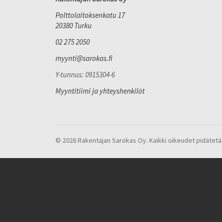
Polttolaitoksenkatu 17
20380 Turku
02 275 2050
myynti@sarokas.fi
Y-tunnus: 0915304-6
Myyntitiimi ja yhteyshenkilöt
© 2026 Rakentajan Sarokas Oy. Kaikki oikeudet pidätetä