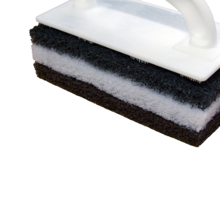
Toimitustavat- ja kulut
Tummuneet tai kuivat lauteet? Näin