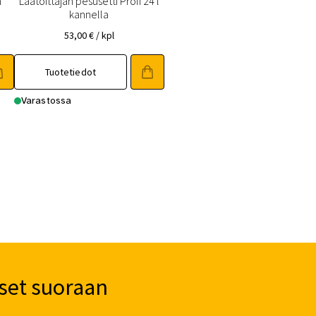
m
Laatoittajan pesusetti Profi 24 l
kannella
53,00
€
/ kpl
Tuotetiedot
Varastossa
set suoraan