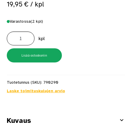
19,95
€
/ kpl
Varastossa
(2 kpl)
Pesusieni
kahvalla
kpl
14x28cm
Vuorio
4716
määrä
Lisää ostoskoriin
Tuotetunnus (SKU):
790290
Laske toimituskulujen arvio
Kuvaus