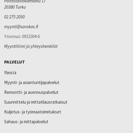
Polttolaitoksenkatu 17
20380 Turku
02 275 2050
myynti@sarokas.fi
Y-tunnus: 0915304-6
Myyntitiimi ja yhteyshenkilöt
PALVELUT
Yleistä
Myynti- ja asiantuntijapalvelut
Remontti- ja asennuspalvelut
Suunnittelu ja mittatilausratkaisut
Kuljetus- ja työmaatoimitukset
Sahaus- ja mittapalvelut