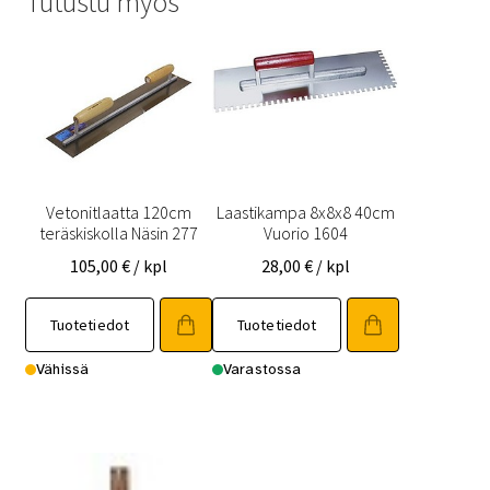
Tutustu myös
Vetonitlaatta 120cm
Laastikampa 8x8x8 40cm
teräskiskolla Näsin 277
Vuorio 1604
105,00
€
/ kpl
28,00
€
/ kpl
Tuotetiedot
Tuotetiedot
Vähissä
Varastossa