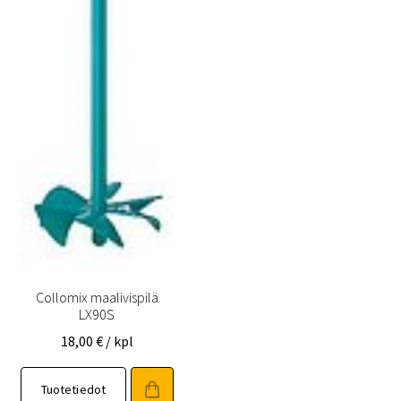
Collomix maalivispilä
LX90S
18,00
€
/ kpl
Tuotetiedot