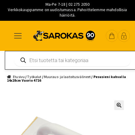
Ma-Pe 7-18 | 02 275 2050
Verkkokauppamme on uudistumassa. Pahoittelemme mahdollisia
häiriöitä.
Siirry
Siirry
Siirry
navigointiin
sisältöön
pääsisältöön
Products
search
Etusivu
/
Työkalut
/
Muuraus- ja laatoitusvälineet
/ Pesusieni kahvalla
14x28cm Vuorio 4716