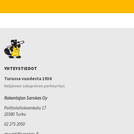
YHTEYSTIEDOT
Turussa vuodesta 1936
Neljännen sukupolven perheyritys
Rakentajan Sarokas Oy
Polttolaitoksenkatu 17
20380 Turku
02 275 2050
myynti@sarokas.fi