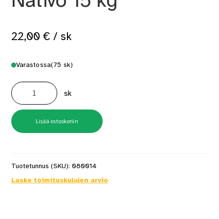
Nativo 15 kg
22,00
€
/ sk
Varastossa
(75 sk)
Puhallusvilla
Hunton
sk
Nativo
15
kg
määrä
Lisää ostoskoriin
Tuotetunnus (SKU):
080014
Laske toimituskulujen arvio