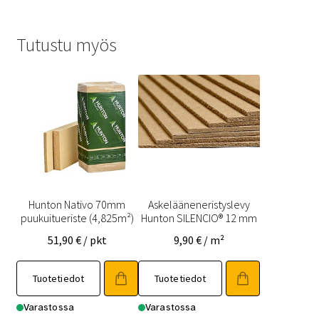
Tutustu myös
Hunton Nativo 70mm
Askelääneneristyslevy
puukuitueriste (4,825m²)
Hunton SILENCIO® 12 mm
51,90
€
/ pkt
9,90
€
/ m²
Tuotetiedot
Tuotetiedot
Varastossa
Varastossa