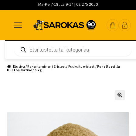
Ma-Pe 7-18, La 9-14 | 02 275 2050
Siirry
Siirry
Siirry
navigointiin
sisältöön
pääsisältöön
Products
search
Etusivu
/
Rakentaminen
/
Eristeet
/
Puukuitueristeet
/ Puhallusvilla
Hunton Nativo 15 kg