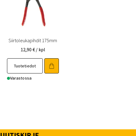
Siirtoleukapihdit 175mm
12,90
€
/ kpl
Tuotetiedot
Varastossa
UUTISKIRJE