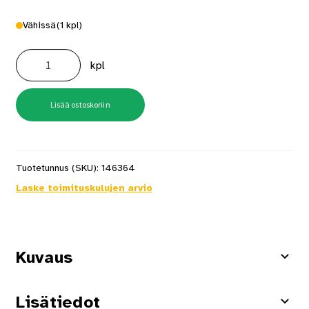
Vähissä
(1 kpl)
Putkipihdit
Bahco
kpl
Ergo
1420
määrä
Lisää ostoskoriin
Tuotetunnus (SKU):
146364
Laske toimituskulujen arvio
Kuvaus
Lisätiedot