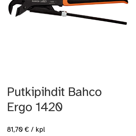
Putkipihdit Bahco
Ergo 1420
81,70
€
/ kpl