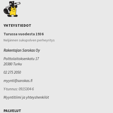
YHTEYSTIEDOT
Turussa vuodesta 1936
Neljännen sukupolven perheyritys
Rakentajan Sarokas Oy
Polttolaitoksenkatu 17
20380 Turku
02 275 2050
myynti@sarokas.fi
Y-tunnus: 0915304-6
Myyntitiimi ja yhteyshenkilöt
PALVELUT