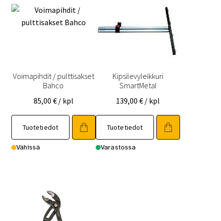
Voimapihdit / pulttisakset
Kipsilevyleikkuri
Bahco
SmartMetal
85,00
€
/ kpl
139,00
€
/ kpl
Tuotetiedot
Tuotetiedot
Vähissä
Varastossa