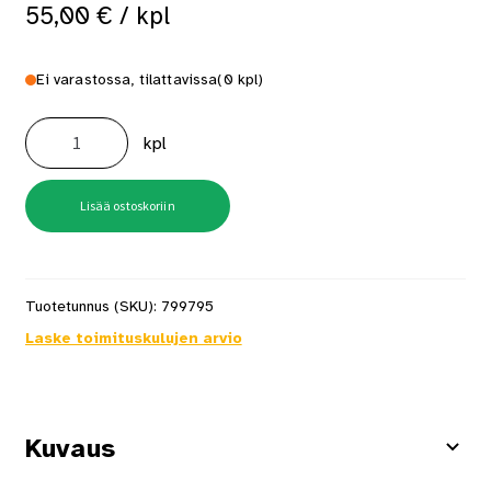
55,00
€
/ kpl
Ei varastossa, tilattavissa
(0 kpl)
Pyyherengas
House
kpl
Kiillotettu
Kromi
määrä
Lisää ostoskoriin
Tuotetunnus (SKU):
799795
Laske toimituskulujen arvio
Kuvaus