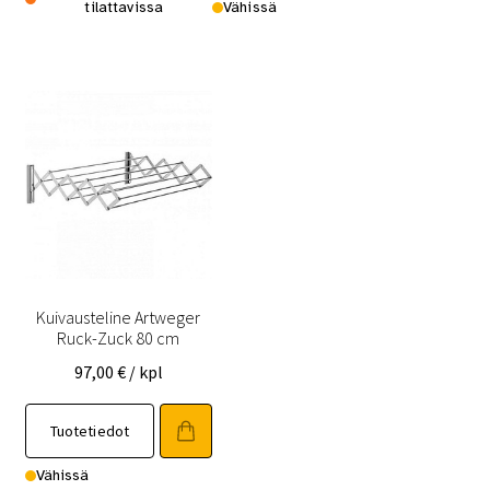
tilattavissa
Vähissä
Kuivausteline Artweger
Ruck-Zuck 80 cm
97,00
€
/ kpl
Tuotetiedot
Vähissä