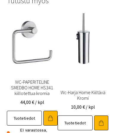
Tutustu myös
WC-PAPERITELINE
SMEDBO HOME HS341
Wc-Harja Home Kiiltävä
kiillotettua kromia
Kromi
44,00
€
/ kpl
10,00
€
/ kpl
Tuotetiedot
Tuotetiedot
Ei varastossa,