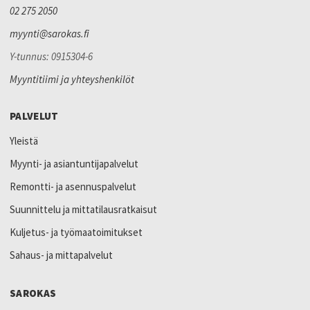
02 275 2050
myynti@sarokas.fi
Y-tunnus: 0915304-6
Myyntitiimi ja yhteyshenkilöt
PALVELUT
Yleistä
Myynti- ja asiantuntijapalvelut
Remontti- ja asennuspalvelut
Suunnittelu ja mittatilausratkaisut
Kuljetus- ja työmaatoimitukset
Sahaus- ja mittapalvelut
SAROKAS