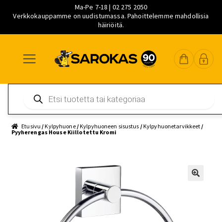
Ma-Pe 7-18 | 02 275 2050
Verkkokauppamme on uudistumassa. Pahoittelemme mahdollisia
häiriöitä.
Siirry
Siirry
Siirry
navigointiin
sisältöön
pääsisältöön
Products
search
Etusivu
/
Kylpyhuone
/
Kylpyhuoneen sisustus
/
Kylpyhuonetarvikkeet
/
Pyyherengas House Kiillotettu Kromi